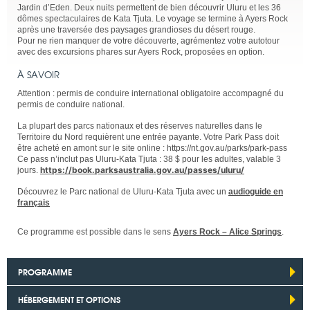
Jardin d’Eden. Deux nuits permettent de bien découvrir Uluru et les 36
dômes spectaculaires de Kata Tjuta. Le voyage se termine à Ayers Rock
après une traversée des paysages grandioses du désert rouge.
Pour ne rien manquer de votre découverte, agrémentez votre autotour
avec des excursions phares sur Ayers Rock, proposées en option.
À SAVOIR
Attention : permis de conduire international obligatoire accompagné du
permis de conduire national.
La plupart des parcs nationaux et des réserves naturelles dans le
Territoire du Nord requièrent une entrée payante. Votre Park Pass doit
être acheté en amont sur le site online : https://nt.gov.au/parks/park-pass
Ce pass n’inclut pas Uluru-Kata Tjuta : 38 $ pour les adultes, valable 3
https://book.parksaustralia.gov.au/passes/uluru/
jours.
Découvrez le Parc national de Uluru-Kata Tjuta avec un
audioguide en
français
Ce programme est possible dans le sens
Ayers Rock – Alice Springs
.
PROGRAMME
HÉBERGEMENT ET OPTIONS