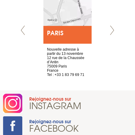
E
PARIS
LYON
choisy, 21
Nouvelle adresse à
4 rue A de S
ve
partir du 13 novembre
69002 Lyon
12 rue de la Chaussée
France
2 786 14 88
d’Antin
Tel : +33 4 8
75009 Paris
France
Tel : +33 1 83 79 69 71
Rejoignez-nous sur
INSTAGRAM
Rejoignez-nous sur
FACEBOOK