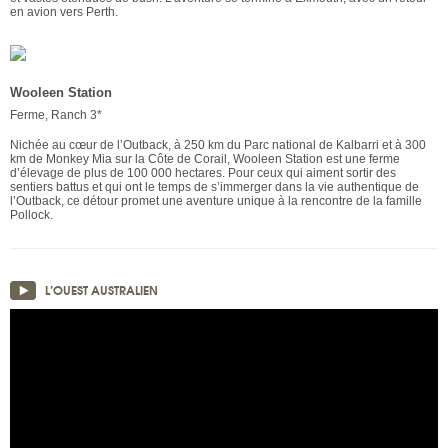
en avion vers Perth.
Wooleen Station
Ferme, Ranch 3*
Nichée au cœur de l’Outback, à 250 km du Parc national de Kalbarri et à 300
km de Monkey Mia sur la Côte de Corail, Wooleen Station est une ferme
d’élevage de plus de 100 000 hectares. Pour ceux qui aiment sortir des
sentiers battus et qui ont le temps de s’immerger dans la vie authentique de
l’Outback, ce détour promet une aventure unique à la rencontre de la famille
Pollock.
L’OUEST AUSTRALIEN