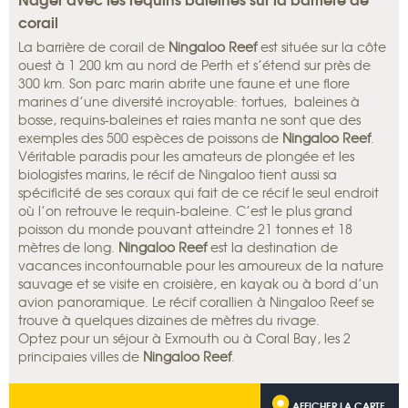
corail
La barrière de corail de
Ningaloo Reef
est située sur la côte
ouest à 1 200 km au nord de Perth et s’étend sur près de
300 km. Son parc marin abrite une faune et une flore
marines d’une diversité incroyable: tortues, baleines à
bosse, requins-baleines et raies manta ne sont que des
exemples des 500 espèces de poissons de
Ningaloo Reef
.
Véritable paradis pour les amateurs de plongée et les
biologistes marins, le récif de Ningaloo tient aussi sa
spécificité de ses coraux qui fait de ce récif le seul endroit
où l’on retrouve le requin-baleine. C’est le plus grand
poisson du monde pouvant atteindre 21 tonnes et 18
mètres de long.
Ningaloo Reef
est la destination de
vacances incontournable pour les amoureux de la nature
sauvage et se visite en croisière, en kayak ou à bord d’un
avion panoramique. Le récif corallien à Ningaloo Reef se
trouve à quelques dizaines de mètres du rivage.
Optez pour un séjour à Exmouth ou à Coral Bay, les 2
principaies villes de
Ningaloo Reef
.
AFFICHER LA CARTE