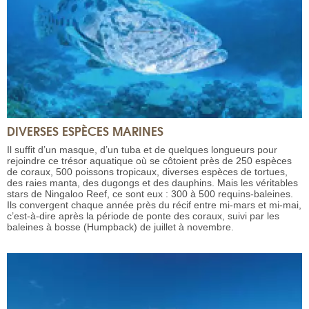
DIVERSES ESPÈCES MARINES
Il suffit d’un masque, d’un tuba et de quelques longueurs pour
rejoindre ce trésor aquatique où se côtoient près de 250 espèces
de coraux, 500 poissons tropicaux, diverses espèces de tortues,
des raies manta, des dugongs et des dauphins. Mais les véritables
stars de Ningaloo Reef, ce sont eux : 300 à 500 requins-baleines.
Ils convergent chaque année près du récif entre mi-mars et mi-mai,
c’est-à-dire après la période de ponte des coraux, suivi par les
baleines à bosse (Humpback) de juillet à novembre.