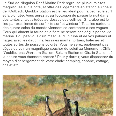
Le Sud de Ningaloo Reef Marine Park regroupe plusieurs sites
magnifiques sur la côte, et offre des logements en station au coeur
de l’Outback. Quobba Station est le lieu idéal pour la pêche, le surf
et la plongée. Vous aurez aussi l’occasion de passer la nuit dans
des tentes chalet situées au-dessus des collines. Gnaraloo est le
lieu par excellence de surf, kite surf et windsurf. Tous les surfeurs
des quatre coins du monde viennent se confronter à ses vagues.
Ceux qui aiment la faune et la flore ne seront pas déçus par sa vie
marine. Équipez-vous d’un masque, d’un tuba et de vos palmes et
nagez avec les dauphins, les raies manta, tortues, baleines et
toutes sortes de poissons colorés. Vous ne serez également pas
déçus de voir un magnifique coucher de soleil au Monument Cliffs.
N’oubliez pas Warroora Station, Bullara Station et Giralia Station où
la nature vous étonnera encore ! Pour y dormir, vous disposerez du
moyen d’hébergement de votre choix: camping, cabane, cottage,
chalet etc.