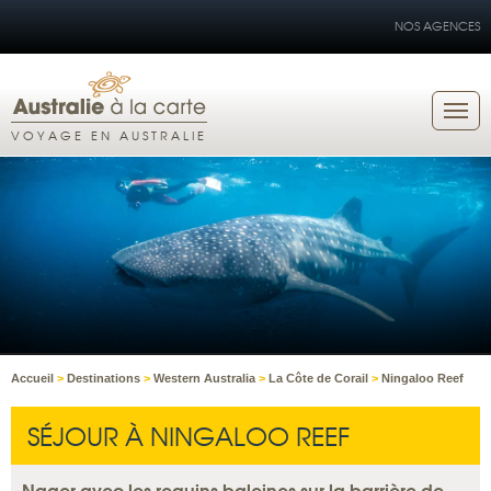
NOS AGENCES
VOYAGE EN AUSTRALIE
Accueil
>
Destinations
>
Western Australia
>
La Côte de Corail
>
Ningaloo Reef
SÉJOUR À NINGALOO REEF
Nager avec les requins baleines sur la barrière de