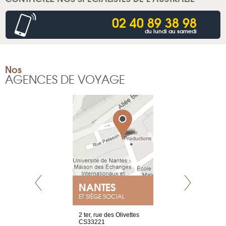
02 40 89 38 98
du lundi au samedi
Nos
AGENCES DE VOYAGE
NANTES
GENÈV
ET SIÈGE SOCIAL
Saint-Exupéry
2 ter, rue des Olivettes
rue de Montc
n
CS33221
1207 Genèv