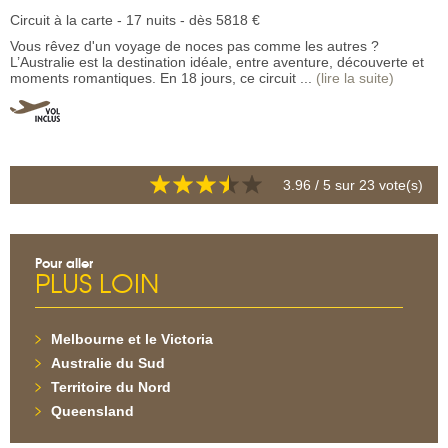
Circuit à la carte - 17 nuits - dès 5818 €
Vous rêvez d'un voyage de noces pas comme les autres ?
L’Australie est la destination idéale, entre aventure, découverte et
moments romantiques. En 18 jours, ce circuit ...
(lire la suite)
3.96
/ 5 sur
23
vote(s)
Pour aller
PLUS LOIN
Melbourne et le Victoria
Australie du Sud
Territoire du Nord
Queensland