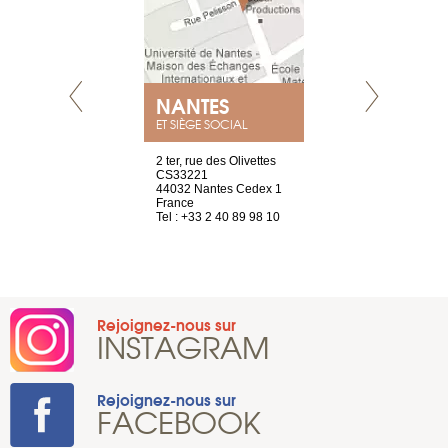
NANTES
GENÈV
ET SIÈGE SOCIAL
Saint-Exupéry
2 ter, rue des Olivettes
rue de Montc
n
CS33221
1207 Genèv
44032 Nantes Cedex 1
Suisse
 81 88 45 65
France
Tel : +41 22 
Tel : +33 2 40 89 98 10
Rejoignez-nous sur
INSTAGRAM
Rejoignez-nous sur
FACEBOOK