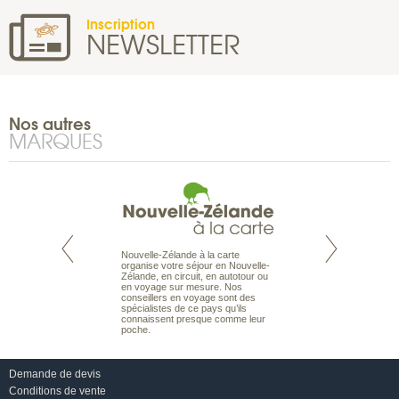
Inscription
NEWSLETTER
Nos autres
MARQUES
Nouvelle-Zélande à la carte
te est le spécialiste
Notre site Odyssée
organise votre séjour en Nouvelle-
 le Pacifique.
qui regroupe l’ens
Zélande, en circuit, en autotour ou
bout du monde, en
offres de voyages.
en voyage sur mesure. Nos
sière, pour
moteur de recherch
conseillers en voyage sont des
ples et des îles
d’avions, vous tro
spécialistes de ce pays qu’ils
prenants, en hôtels
interactive, Une ge
connaissent presque comme leur
dans des pensions
mariage. Vous pou
poche.
abonner à nos New
Demande de devis
Conditions de vente