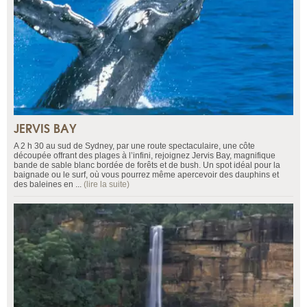
JERVIS BAY
A 2 h 30 au sud de Sydney, par une route spectaculaire, une côte
découpée offrant des plages à l’infini, rejoignez Jervis Bay, magnifique
bande de sable blanc bordée de forêts et de bush. Un spot idéal pour la
baignade ou le surf, où vous pourrez même apercevoir des dauphins et
des baleines en ...
(lire la suite)