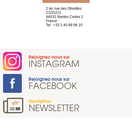
Saint-Exupéry
2 ter, rue des Olivettes
rue de Montc
n
CS33221
1207 Genèv
44032 Nantes Cedex 1
Suisse
 81 88 45 65
France
Tel : +41 22 
Tel : +33 2 40 89 98 10
Rejoignez-nous sur
INSTAGRAM
Rejoignez-nous sur
FACEBOOK
Inscription
NEWSLETTER