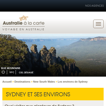
NOS AGENCES
VOYAGE EN AUSTRALIE
BLUE MOUNTAINS
10°C
CIEL DÉGAGÉ
Accueil
>
Destinations
>
New South Wales
>
Les environs de Sydney
SYDNEY ET SES ENVIRONS
Quoi visiter aux alentours de Sydney ?