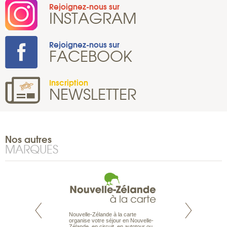
Rejoignez-nous sur
INSTAGRAM
Rejoignez-nous sur
FACEBOOK
Inscription
NEWSLETTER
Nos autres
MARQUES
Nouvelle-Zélande à la carte
te est le spécialiste
Notre site Odyssée
organise votre séjour en Nouvelle-
 le Pacifique.
qui regroupe l’ens
Zélande, en circuit, en autotour ou
bout du monde, en
offres de voyages.