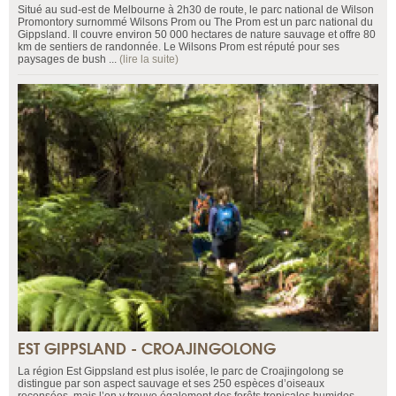
Situé au sud-est de Melbourne à 2h30 de route, le parc national de Wilson
Promontory surnommé Wilsons Prom ou The Prom est un parc national du
Gippsland. Il couvre environ 50 000 hectares de nature sauvage et offre 80
km de sentiers de randonnée. Le Wilsons Prom est réputé pour ses
paysages de bush ...
(lire la suite)
EST GIPPSLAND - CROAJINGOLONG
La région Est Gippsland est plus isolée, le parc de Croajingolong se
distingue par son aspect sauvage et ses 250 espèces d’oiseaux
recensées, mais l’on y trouve également des forêts tropicales humides,