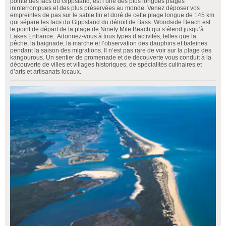
pointe des lacs du Gippsland, est l’une des plus longues plages
ininterrompues et des plus préservées au monde. Venez déposer vos
empreintes de pas sur le sable fin et doré de cette plage longue de 145 km
qui sépare les lacs du Gippsland du détroit de Bass. Woodside Beach est
le point de départ de la plage de Ninety Mile Beach qui s’étend jusqu’à
Lakes Entrance. Adonnez-vous à tous types d’activités, telles que la
pêche, la baignade, la marche et l’observation des dauphins et baleines
pendant la saison des migrations. Il n’est pas rare de voir sur la plage des
kangourous. Un sentier de promenade et de découverte vous conduit à la
découverte de villes et villages historiques, de spécialités culinaires et
d’arts et artisanats locaux.