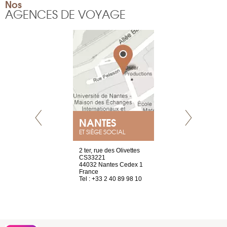
Nos
AGENCES DE VOYAGE
NANTES
GENÈV
ET SIÈGE SOCIAL
Saint-Exupéry
2 ter, rue des Olivettes
rue de Montc
n
CS33221
1207 Genèv
44032 Nantes Cedex 1
Suisse
 81 88 45 65
France
Tel : +41 22 
Tel : +33 2 40 89 98 10