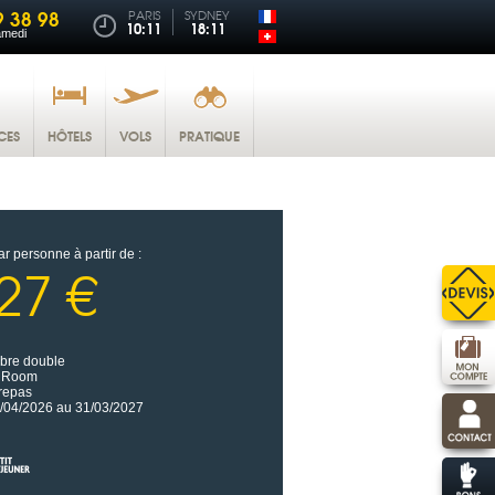
9 38 98
PARIS
SYDNEY
10:11
18:11
amedi
CES
HÔTELS
VOLS
PRATIQUE
ar personne à partir de :
27 €
re double
e Room
repas
/04/2026 au 31/03/2027