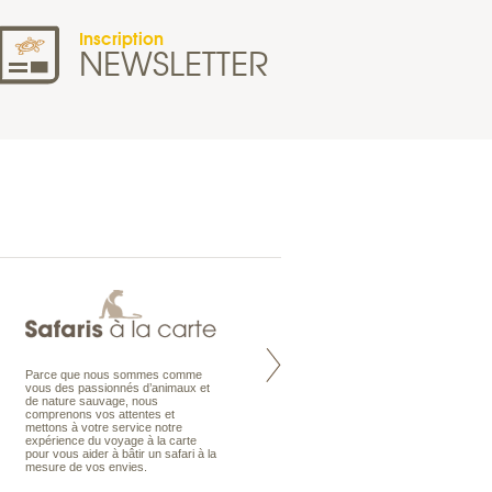
Inscription
NEWSLETTER
Parce que nous sommes comme
Maldives à la Carte propose tous
vous des passionnés d’animaux et
les types de voyages aux Maldives,
de nature sauvage, nous
en séjour ou en croisière, pour des
comprenons vos attentes et
couples, des vacances en famille ou
mettons à votre service notre
individuels amateurs de croisière.
expérience du voyage à la carte
Une sélection d’îles et hôtels, fruit
pour vous aider à bâtir un safari à la
d’un travail rigoureux, pour offrir le
mesure de vos envies.
meilleur des Maldives.