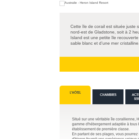
Cette île de corail est située just
nord-est de Gladstone, soit à 2 he
Island est une petite île recouver
sable blanc et d’une mer cristalline
L’HÔTEL
CHAMBRES
ACTI
SE
Situé sur une véritable île corallienne,
gamme d'hébergement adaptée à tous les
établissement de première classe.
En partant de ses plages, vous pourrez r