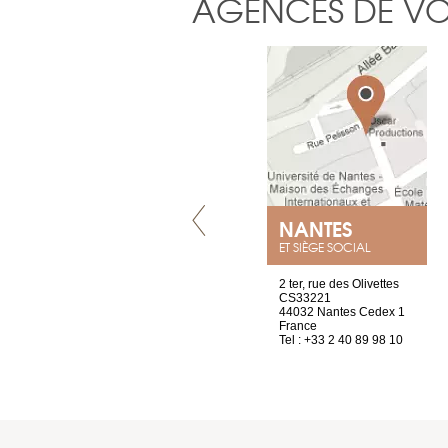
AGENCES DE V
LYON
NANTES
ET SIÈGE SOCIAL
4 rue A de Saint-Exupéry
2 ter, rue des Olivettes
69002 Lyon
CS33221
France
44032 Nantes Cedex 1
Tel : +33 4 81 88 45 65
France
Tel : +33 2 40 89 98 10