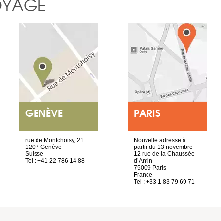
OYAGE
GENÈVE
PARIS
rue de Montchoisy, 21
Nouvelle adresse à
1207 Genève
partir du 13 novembre
Suisse
12 rue de la Chaussée
Tel : +41 22 786 14 88
d’Antin
75009 Paris
France
Tel : +33 1 83 79 69 71