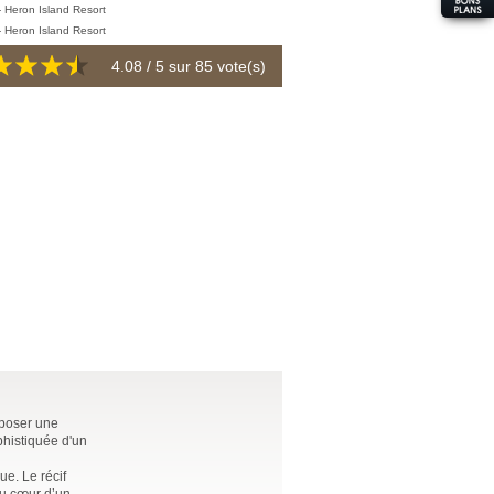
4.08
/ 5 sur
85
vote(s)
oposer une
phistiquée d'un
ue. Le récif