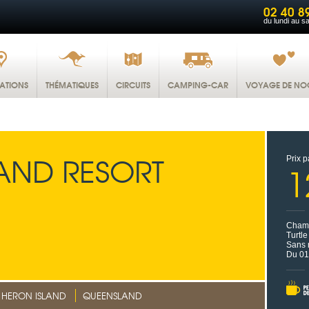
02 40 8
du lundi au s
NATIONS
THÉMATIQUES
CIRCUITS
CAMPING-CAR
VOYAGE DE NO
AND RESORT
Prix p
1
Chamb
Turtl
Sans 
Du 01
HERON ISLAND
QUEENSLAND