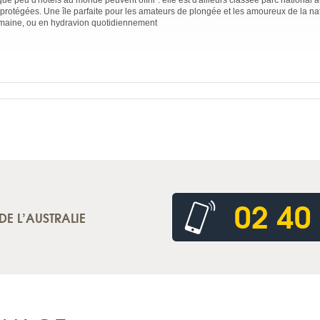
e peu d'hôtels au monde peuvent offrir : elle est d'ailleurs classée parc national 
t protégées. Une île parfaite pour les amateurs de plongée et les amoureux de la nat
emaine, ou en hydravion quotidiennement
02 40
DE L’AUSTRALIE