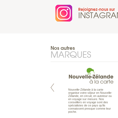
Rejoignez-nous sur
INSTAGR
Nos autres
MARQUES
Nouvelle-Zélande à la carte
Pacifique à la carte est le spécialiste
organise votre séjour en Nouvelle-
des voyages dans le Pacifique.
Zélande, en circuit, en autotour ou
Partez à l’autre bout du monde, en
en voyage sur mesure. Nos
séjour ou en croisière, pour
conseillers en voyage sont des
découvrir des peuples et des îles
spécialistes de ce pays qu’ils
toujours plus surprenants, en hôtels
connaissent presque comme leur
de luxe, comme dans des pensions
poche.
de charme.