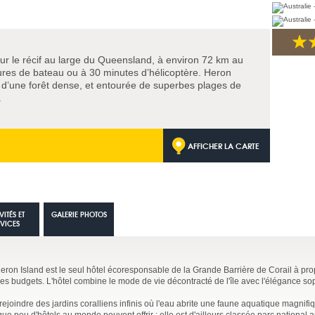
e sur le récif au large du Queensland, à environ 72 km au
ures de bateau ou à 30 minutes d’hélicoptère. Heron
te d’une forêt dense, et entourée de superbes plages de
.
AFFICHER LA CARTE
VITÉS ET
GALERIE PHOTOS
RVICES
 Heron Island est le seul hôtel écoresponsable de la Grande Barrière de Corail à pr
 budgets. L'hôtel combine le mode de vie décontracté de l'île avec l'élégance so
ejoindre des jardins coralliens infinis où l'eau abrite une faune aquatique magnifiq