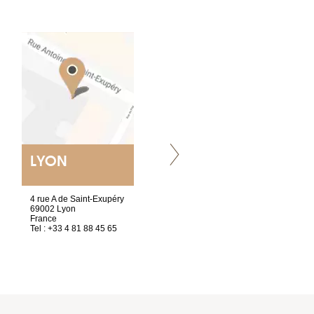
LYON
NANTES
ET SIÈGE SOCIAL
4 rue A de Saint-Exupéry
2 ter, rue des Olivettes
69002 Lyon
CS33221
France
44032 Nantes Cedex 1
Tel : +33 4 81 88 45 65
France
Tel : +33 2 40 89 98 10