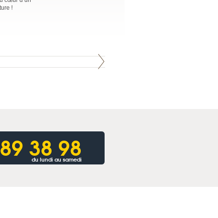
au cœur d’un
ure !
 89 38 98
du lundi au samedi