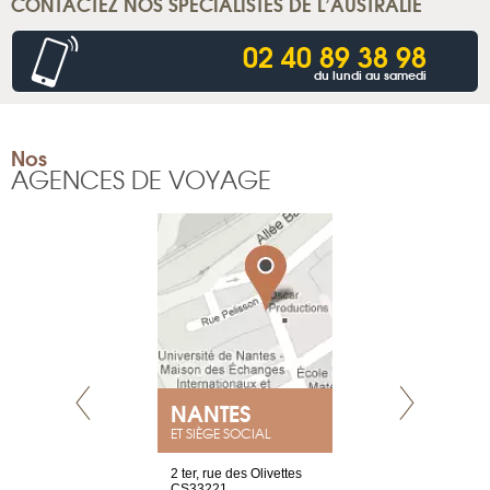
CONTACTEZ NOS SPÉCIALISTES DE L’AUSTRALIE
02 40 89 38 98
du lundi au samedi
Nos
AGENCES DE VOYAGE
NANTES
GENÈV
ET SIÈGE SOCIAL
Saint-Exupéry
2 ter, rue des Olivettes
rue de Montc
n
CS33221
1207 Genèv