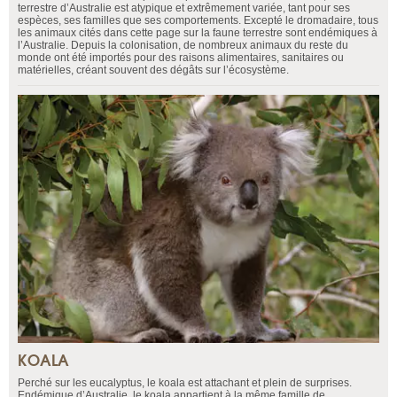
terrestre d’Australie est atypique et extrêmement variée, tant pour ses
espèces, ses familles que ses comportements. Excepté le dromadaire, tous
les animaux cités dans cette page sur la faune terrestre sont endémiques à
l’Australie. Depuis la colonisation, de nombreux animaux du reste du
monde ont été importés pour des raisons alimentaires, sanitaires ou
matérielles, créant souvent des dégâts sur l’écosystème.
KOALA
Perché sur les eucalyptus, le koala est attachant et plein de surprises.
Endémique d’Australie, le koala appartient à la même famille de