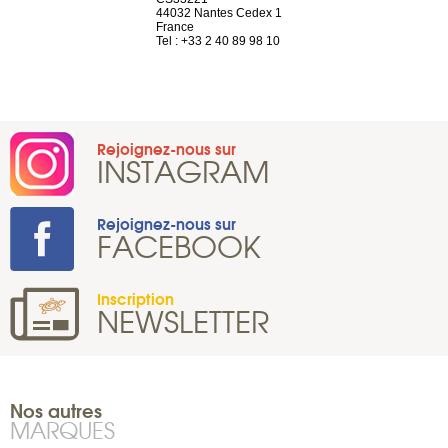
44032 Nantes Cedex 1
Suisse
 81 88 45 65
France
Tel : +41 22 
Tel : +33 2 40 89 98 10
Rejoignez-nous sur
INSTAGRAM
Rejoignez-nous sur
FACEBOOK
Inscription
NEWSLETTER
Nos autres
MARQUES