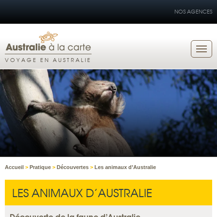
NOS AGENCES
VOYAGE EN AUSTRALIE
Accueil
>
Pratique
>
Découvertes
>
Les animaux d’Australie
LES ANIMAUX D’AUSTRALIE
Découverte de la faune d’Australie