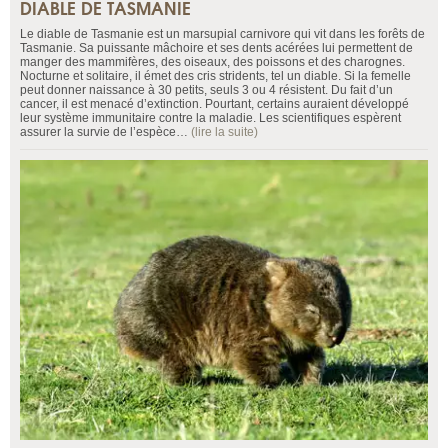
DIABLE DE TASMANIE
Le diable de Tasmanie est un marsupial carnivore qui vit dans les forêts de
Tasmanie. Sa puissante mâchoire et ses dents acérées lui permettent de
manger des mammifères, des oiseaux, des poissons et des charognes.
Nocturne et solitaire, il émet des cris stridents, tel un diable. Si la femelle
peut donner naissance à 30 petits, seuls 3 ou 4 résistent. Du fait d’un
cancer, il est menacé d’extinction. Pourtant, certains auraient développé
leur système immunitaire contre la maladie. Les scientifiques espèrent
assurer la survie de l’espèce…
(lire la suite)