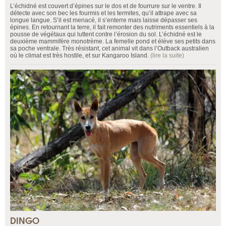
L’échidné est couvert d’épines sur le dos et de fourrure sur le ventre. Il
détecte avec son bec les fourmis et les termites, qu’il attrape avec sa
longue langue. S’il est menacé, il s’enterre mais laisse dépasser ses
épines. En retournant la terre, il fait remonter des nutriments essentiels à la
pousse de végétaux qui luttent contre l’érosion du sol. L’échidné est le
deuxième mammifère monotrème. La femelle pond et élève ses petits dans
sa poche ventrale. Très résistant, cet animal vit dans l’Outback australien
où le climat est très hostile, et sur Kangaroo Island.
(lire la suite)
DINGO