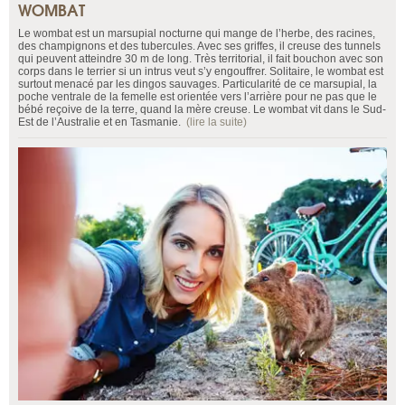
WOMBAT
Le wombat est un marsupial nocturne qui mange de l’herbe, des racines,
des champignons et des tubercules. Avec ses griffes, il creuse des tunnels
qui peuvent atteindre 30 m de long. Très territorial, il fait bouchon avec son
corps dans le terrier si un intrus veut s’y engouffrer. Solitaire, le wombat est
surtout menacé par les dingos sauvages. Particularité de ce marsupial, la
poche ventrale de la femelle est orientée vers l’arrière pour ne pas que le
bébé reçoive de la terre, quand la mère creuse. Le wombat vit dans le Sud-
Est de l’Australie et en Tasmanie.
(lire la suite)