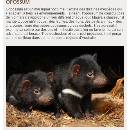
OPOSSUM
L’opossum est un marsupial nocturne. Il existe des dizaines d’espèces qui
s’adaptent à tous les environnements. Fainéant, l’opossum ne construit pas
de nid mais il s’approprie un lieu différent chaque jour. Mauvais chasseur, il
mange tout ce qu’il trouve : des feuilles, des fruits, des petits animaux, des
charognes, voire des bébés opossums ou des déchets. Très agressif, il
exprime sa colère par des cris et il n’hésite pas à fuir ou faire le mort si son
adversaire est tenace. Très destructeur et sans réel prédateur, il est perçu
comme un fléau dans de nombreuses régions d’Australie.