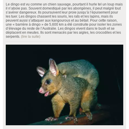
Le dingo est vu comme un chien sauvage, pourtant il hurle tel un loup mais
il n’aboie pas. Souvent domestiqué par les aborigènes, il peut malgré tout
s’avérer dangereux. Ils poursuivent leur proie jusqu’à l’épuisement pour
les tuer. Les dingos chassent les souris, les rats et les lapins, mais ils
peuvent aussi s’attaquer aux kangourous et au bétail. Pour cette raison,
une « barrière à dingo » de 5,600 km a été construite pour isoler les zones
d’élevage du reste de l’Australie. Les dingos vivent dans le bush et se
déplacent en meutes. Ils sont menacés par les aigles, les crocodiles et les
serpents.
(lire la suite)