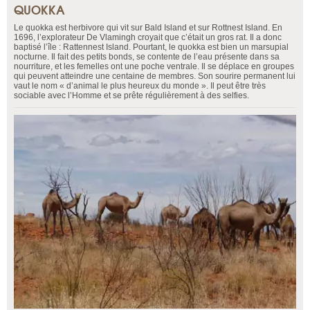
QUOKKA
Le quokka est herbivore qui vit sur Bald Island et sur Rottnest Island. En
1696, l’explorateur De Vlamingh croyait que c’était un gros rat. Il a donc
baptisé l’île : Rattennest Island. Pourtant, le quokka est bien un marsupial
nocturne. Il fait des petits bonds, se contente de l’eau présente dans sa
nourriture, et les femelles ont une poche ventrale. Il se déplace en groupes
qui peuvent atteindre une centaine de membres. Son sourire permanent lui
vaut le nom « d’animal le plus heureux du monde ». Il peut être très
sociable avec l’Homme et se prête régulièrement à des selfies.