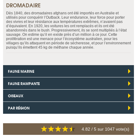
DROMADAIRE
Dès 1840, des dromadaires afghans ont été importés en Australie et
utilisés pour conquérir l’Outback. Leur endurance, leur force pour porter
des vivres et leur résistance aux températures extrêmes, n’avaient pas
d’équivalent. En 1920, les voitures les ont remplacés et ils ont été
abandonnés dans le bush. Progressivement, ils se sont multipliés à l’état
sauvage. On estime qu’il en existe près d’un million à ce jour. Cette
prolifération est une menace pour l’écosystème australien, pour les
villages qu’ils attaquent en période de sécheresse, et pour l’environnement
puisqu’ils émettent 45 kg de méthane chaque année.
FAUNE MARINE
FAUNE RAMPANTE
OISEAUX
PAR RÉGION
4.82
/ 5 sur
1047
vote(s)