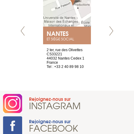
NANTES
GENÈV
ET SIÈGE SOCIAL
Saint-Exupéry
2 ter, rue des Olivettes
rue de Montc
n
CS33221
1207 Genèv
44032 Nantes Cedex 1
Suisse
 81 88 45 65
France
Tel : +41 22 
Tel : +33 2 40 89 98 10
Rejoignez-nous sur
INSTAGRAM
Rejoignez-nous sur
FACEBOOK