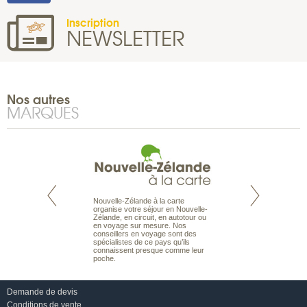
Inscription
NEWSLETTER
Nos autres
MARQUES
Nouvelle-Zélande à la carte
te est le spécialiste
Notre site Odyssée
organise votre séjour en Nouvelle-
 le Pacifique.
qui regroupe l’ens
Zélande, en circuit, en autotour ou
bout du monde, en
offres de voyages.
en voyage sur mesure. Nos
sière, pour
moteur de recherch
conseillers en voyage sont des
ples et des îles
d’avions, vous tro
spécialistes de ce pays qu’ils
prenants, en hôtels
interactive, Une ge
connaissent presque comme leur
dans des pensions
mariage. Vous pou
poche.
abonner à nos New
Demande de devis
Conditions de vente