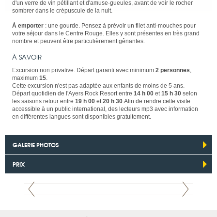
d'un verre de vin pétillant et d'amuse-gueules, avant de voir le rocher
sombrer dans le crépuscule de la nuit.
À emporter
: une gourde. Pensez à prévoir un filet anti-mouches pour
votre séjour dans le Centre Rouge. Elles y sont présentes en très grand
nombre et peuvent être particulièrement gênantes.
À SAVOIR
Excursion non privative. Départ garanti avec minimum
2 personnes
,
maximum
15
.
Cette excursion n'est pas adaptée aux enfants de moins de 5 ans.
Départ quotidien de l'Ayers Rock Resort entre
14 h 00
et
15 h 30
selon
les saisons retour entre
19 h 00
et
20 h 30
.Afin de rendre cette visite
accessible à un public international, des lecteurs mp3 avec information
en différentes langues sont disponibles gratuitement.
GALERIE PHOTOS
PRIX