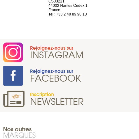
n
CS33221
1207 Genèv
44032 Nantes Cedex 1
Suisse
 81 88 45 65
France
Tel : +41 22 
Tel : +33 2 40 89 98 10
Rejoignez-nous sur
INSTAGRAM
Rejoignez-nous sur
FACEBOOK
Inscription
NEWSLETTER
Nos autres
MARQUES