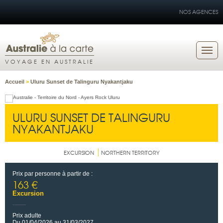
NOS AGENCES
VOYAGE EN AUSTRALIE
Accueil
>
Uluru Sunset de Talinguru Nyakantjaku
ULURU SUNSET DE TALINGURU
NYAKANTJAKU
EXCURSION
NORTHERN TERRITORY
Prix par personne à partir de :
163 €
Excursion
Prix adulte
Du 01/04/2026 au 31/03/2027