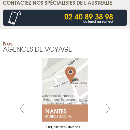
CONTACTEZ NOS SPÉCIALISTES DE L’AUSTRALIE
02 40 89 38 98
du lundi au samedi
Nos
AGENCES DE VOYAGE
NANTES
GENÈV
ET SIÈGE SOCIAL
Saint-Exupéry
2 ter, rue des Olivettes
rue de Montc