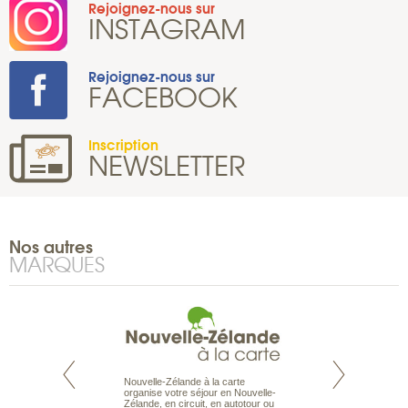
Rejoignez-nous sur
INSTAGRAM
Rejoignez-nous sur
FACEBOOK
Inscription
NEWSLETTER
Nos autres
MARQUES
Nouvelle-Zélande à la carte
te est le spécialiste
Notre site Odyssée
organise votre séjour en Nouvelle-
 le Pacifique.
qui regroupe l’ens
Zélande, en circuit, en autotour ou
bout du monde, en
offres de voyages.