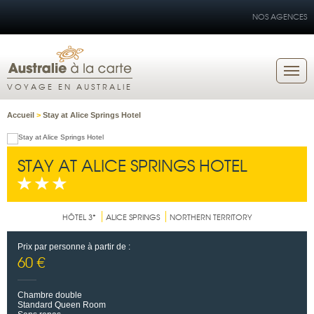
NOS AGENCES
VOYAGE EN AUSTRALIE
Accueil
>
Stay at Alice Springs Hotel
STAY AT ALICE SPRINGS HOTEL
HÔTEL 3*
ALICE SPRINGS
NORTHERN TERRITORY
Prix par personne à partir de :
60 €
Chambre double
Standard Queen Room