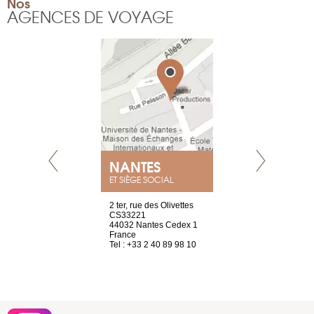
Nos
AGENCES DE VOYAGE
NANTES
GENÈV
ET SIÈGE SOCIAL
Saint-Exupéry
2 ter, rue des Olivettes
rue de Montc
n
CS33221
1207 Genèv
44032 Nantes Cedex 1
Suisse
 81 88 45 65
France
Tel : +41 22 
Tel : +33 2 40 89 98 10