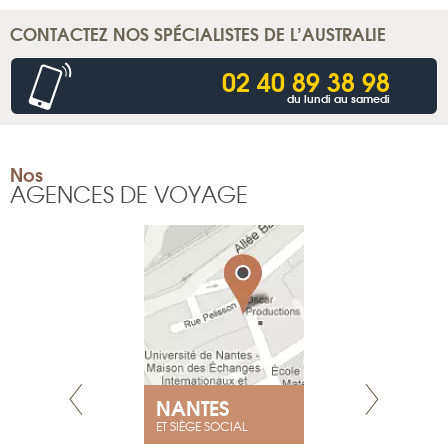
CONTACTEZ NOS SPÉCIALISTES DE L’AUSTRALIE
02 40 89 38 98
du lundi au samedi
Nos
AGENCES DE VOYAGE
NANTES
GENÈV
ET SIÈGE SOCIAL