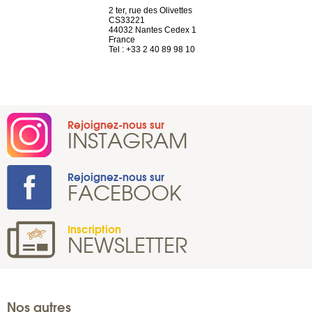
Saint-Exupéry
2 ter, rue des Olivettes
rue de Montc
n
CS33221
1207 Genèv
44032 Nantes Cedex 1
Suisse
 81 88 45 65
France
Tel : +41 22 
Tel : +33 2 40 89 98 10
Rejoignez-nous sur
INSTAGRAM
Rejoignez-nous sur
FACEBOOK
Inscription
NEWSLETTER
Nos autres