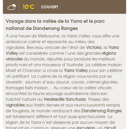
10°C
COUVERT
Voyage dans la vallée de la Yarra et le parc
national de Dandenong Ranges
A une heure de Melbourne, la Yarra Valley vous offre une
ambiance calme et reposante au milieu des
vignobles. Berceau vinicole de l’état de
Victoria
, la
Yarra
Valley
est considérée comme l’une des grandes
régions
vinicoles
du monde, réputée pour produire les meilleurs
pinots noirs et vins mousseux d’Australie. La célèbre maison
Moët et Chandon a choisi la
Yarra Valley
pour son célèbre
vin pétillant. La cuisine de la région vous ravira par sa
diversité : saumon d’eau douce, caviar, crèmes glacées,
fromages faits maison… Au coeur de la vallée viticole,
rencontrez la faune sauvage australienne dans son
habitat naturel au
Healesville Sanctuary
. Passez des
vignobles
aux forêts denses et aux ravins luxuriants remplis
de fougères, le monde verdoyant des
Dandenong Ranges
est totalement différent et tout aussi spectaculaire. La
région de la Yarra n’est desservie par aucun moyen de
transport en commun, réservez une
excursion
, un
circuit