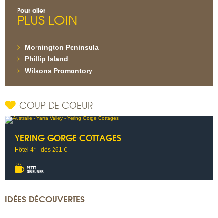
Pour aller
PLUS LOIN
Mornington Peninsula
Phillip Island
Wilsons Promontory
COUP DE COEUR
YERING GORGE COTTAGES
Hôtel 4* - dès 261 €
IDÉES DÉCOUVERTES