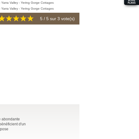
5
/ 5 sur
3
vote(s)
ne abondante
bénéficient d'un
opose