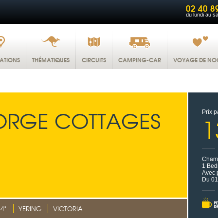
02 40 8
du lundi au s
NATIONS
THÉMATIQUES
CIRCUITS
CAMPING-CAR
VOYAGE DE NO
ORGE COTTAGES
Prix p
1
Chamb
1 Bed
Avec p
Du 01
4*
YERING
VICTORIA