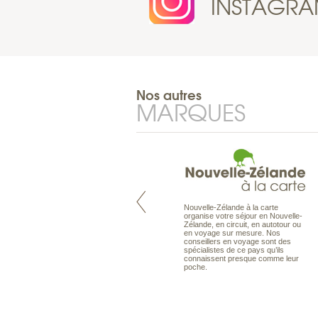
INSTAGR
Nos autres
MARQUES
Nouvelle-Zélande à la carte
Pacifique à la carte est le spécialiste
organise votre séjour en Nouvelle-
des voyages dans le Pacifique.
Zélande, en circuit, en autotour ou
Partez à l’autre bout du monde, en
en voyage sur mesure. Nos
séjour ou en croisière, pour
conseillers en voyage sont des
découvrir des peuples et des îles
spécialistes de ce pays qu’ils
toujours plus surprenants, en hôtels
connaissent presque comme leur
de luxe, comme dans des pensions
poche.
de charme.