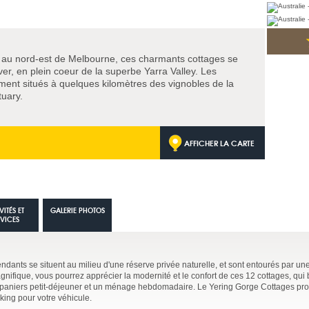
 au nord-est de Melbourne, ces charmants cottages se
iver, en plein coeur de la superbe Yarra Valley. Les
ment situés à quelques kilomètres des vignobles de la
tuary.
AFFICHER LA CARTE
VITÉS ET
GALERIE PHOTOS
RVICES
ants se situent au milieu d'une réserve privée naturelle, et sont entourés par u
gnifique, vous pourrez apprécier la modernité et le confort de ces 12 cottages, qui 
 paniers petit-déjeuner et un ménage hebdomadaire. Le Yering Gorge Cottages pr
king pour votre véhicule.