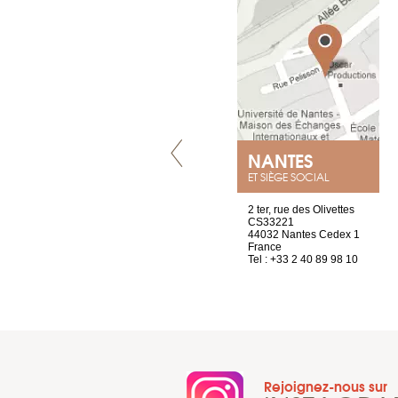
LYON
NANTES
ET SIÈGE SOCIAL
4 rue A de Saint-Exupéry
2 ter, rue des Olivettes
69002 Lyon
CS33221
France
44032 Nantes Cedex 1
Tel : +33 4 81 88 45 65
France
Tel : +33 2 40 89 98 10
Rejoignez-nous sur