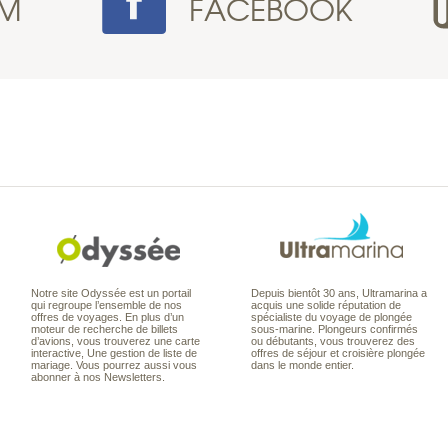
AM
FACEBOOK
Notre site Odyssée est un portail
Depuis bientôt 30 ans, Ultramarina a
qui regroupe l’ensemble de nos
acquis une solide réputation de
offres de voyages. En plus d’un
spécialiste du voyage de plongée
moteur de recherche de billets
sous-marine. Plongeurs confirmés
d’avions, vous trouverez une carte
ou débutants, vous trouverez des
interactive, Une gestion de liste de
offres de séjour et croisière plongée
mariage. Vous pourrez aussi vous
dans le monde entier.
abonner à nos Newsletters.