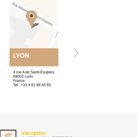
LYON
NANTES
ET SIÈGE SOCIAL
4 rue A de Saint-Exupéry
2 ter, rue des Olivettes
69002 Lyon
CS33221
France
44032 Nantes Cedex 1
Tel : +33 4 81 88 45 65
France
Tel : +33 2 40 89 98 10
Inscription