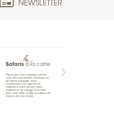
NEWSLETTER
Parce que nous sommes comme
Maldives à la Carte propose tous
vous des passionnés d’animaux et
les types de voyages aux Maldives,
de nature sauvage, nous
en séjour ou en croisière, pour des
comprenons vos attentes et
couples, des vacances en famille ou
mettons à votre service notre
individuels amateurs de croisière.
expérience du voyage à la carte
Une sélection d’îles et hôtels, fruit
pour vous aider à bâtir un safari à la
d’un travail rigoureux, pour offrir le
mesure de vos envies.
meilleur des Maldives.