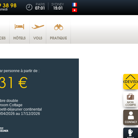
9 38 98
PARIS
SYDNEY
07:01
15:01
amedi
CES
HÔTELS
VOLS
PRATIQUE
ar personne à partir de :
31 €
re double
room Cottage
etit-déjeuner continental
/04/2026 au 17/12/2026