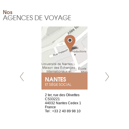
Nos
AGENCES DE VOYAGE
NANTES
GENÈV
ET SIÈGE SOCIAL
Saint-Exupéry
2 ter, rue des Olivettes
rue de Montc
n
CS33221
1207 Genèv
44032 Nantes Cedex 1
Suisse
 81 88 45 65
France
Tel : +41 22 
Tel : +33 2 40 89 98 10