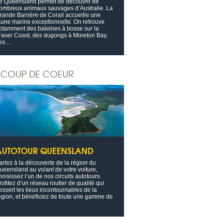
e Queensland permet de découvrir de
ombreux animaux sauvages d’Australie. La
rande Barrière de Corail accueille une
aune marine exceptionnelle. On retrouve
otamment des baleines à bosse sur la
raser Coast, des dugongs à Moreton Bay,
es ...
COUP DE COEUR
AUTOTOUR QUEENSLAND
artez à la découverte de la région du
ueensland au volant de votre voiture,
hoisissez l’un de nos circuits autotours.
rofitez d’un réseau routier de qualité qui
essert les lieux incontournables de la
égion, et bénéficiez de toute une gamme de