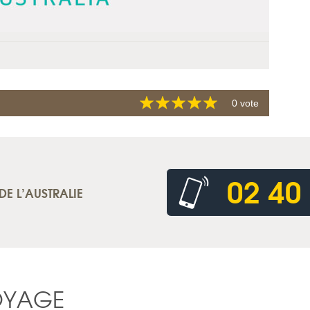
0 vote
02 40
DE L’AUSTRALIE
OYAGE