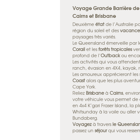
Voyage Grande Barrière de c
Cairns et Brisbane
Deuxième
état
de l’Australie par
région du soleil et des
vacance
paysages très variés.
Le Queensland émerveille par l
Corail
et les
forêts tropicales
ver
profond de l’
Outback
ou encor
Les activités qui vous attenden
ranch, évasion en 4X4, kayak, 
Les amoureux apprécieront les 
Coast
alors que les plus aventu
Cape York.
Reliez
Brisbane
à
Cairns
, enviro
votre véhicule vous permet de dé
en 4x4 K’gari Fraser Island, la 
Whitsunday à la voile ou aller v
Bundaberg.
Voyagez
à travers
le Queensla
passez un
séjour
qui vous ressem