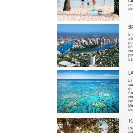
Co
un
de
B
Bri
af
po
dé
cad
pl
Ba
L
L
su
de
Com
co
l’e
Ba
pl
T
Re
vo