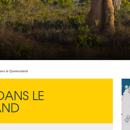
ans le Queensland
ANS LE
AND