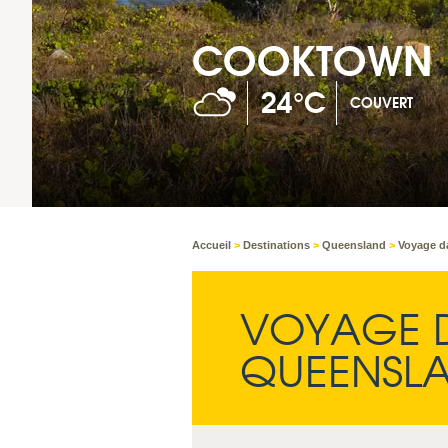
COOKTOWN
24°C
COUVERT
Accueil
>
Destinations
>
Queensland
>
Voyage d
VOYAGE D
QUEENSL