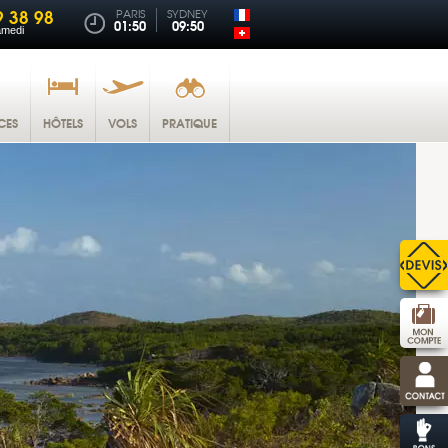
9 38 98
PARIS
SYDNEY
01:50
09:50
amedi
CES
HÔTELS
VOLS
PRATIQUE