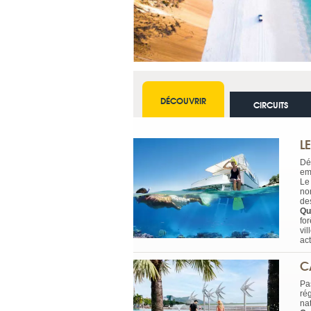
DÉCOUVRIR
CIRCUITS
L
Dé
em
Le 
no
de
Qu
for
vil
act
C
Pa
ré
na