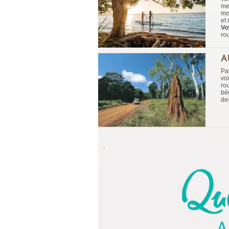
mer
mo
et
Vo
ro
A
Pa
voi
rou
bé
des
.