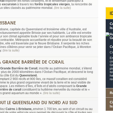
rail
explorer les fonds coralliens, et le lendemain participez à
e
excursion
à travers les
forêts tropicales vierges
, la rencontre de
ux sites classés au patrimoine mondial.
(lire la suite)
I
RISBANE
C
I
sbane, capitale du Queensland et troisième ville d’Australie, est
fectueusement appelée Brissie par ses habitants. La ville est enviée
ur son climat agréable toute l’année et pour son ambiance tropicale
contractée. Métropole accueillante et réputée pour la beauté de son
re, elle est traversée par le fleuve Brisbane. Il serpente les riches
Cr
aines côtières pour venir se jeter dans l’Océan Pacifique, à Moreton
y.
(lire la suite)
Cr
Em
A GRANDE BARRIÈRE DE CORAIL
cr
Gr
a
Grande Barrière de Corail
, inscrite au patrimoine mondial, s’étend
pl
r plus de 2000 kilomètres dans l’Océan Pacifique, et descend le long
Is
 la côte Est du
Queensland.
he
ptant 2 900 récifs et 900 îles, ce massif corallien est considéré
re
mme le plus grand organisme vivant de la terre et le seul visible de
space. Les milliers d’îles, d’îlots et d’atolls composant la
Grande
rrière de corail
constituent la huitième merveille du monde et le «
R
us grand aquarium au monde ».
(lire la suite)
OUT LE QUEENSLAND DU NORD AU SUD
C
I
liez
Cairns
à
Brisbane,
environ 1 700 km, au sein d’un circuit ou au
lant de votre véhicule vous permet de découvrir la côte et toutes ses