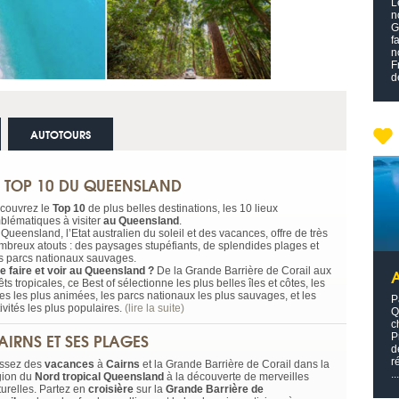
L
n
G
f
n
F
d
AUTOTOURS
E TOP 10 DU QUEENSLAND
couvrez le
Top 10
de plus belles destinations, les 10 lieux
blématiques à visiter
au Queensland
.
Queensland, l’Etat australien du soleil et des vacances, offre de très
mbreux atouts : des paysages stupéfiants, de splendides plages et
s parcs nationaux sauvages.
e faire et voir au Queensland ?
De la Grande Barrière de Corail aux
êts tropicales, ce Best of sélectionne les plus belles îles et côtes, les
les les plus animées, les parcs nationaux les plus sauvages, et les
P
ivités les plus populaires.
(lire la suite)
Q
c
AIRNS ET SES PLAGES
P
d
r
ssez des
vacances
à
Cairns
et la Grande Barrière de Corail dans la
...
gion du
Nord tropical Queensland
à la découverte de merveilles
turelles. Partez en
croisière
sur la
Grande Barrière de