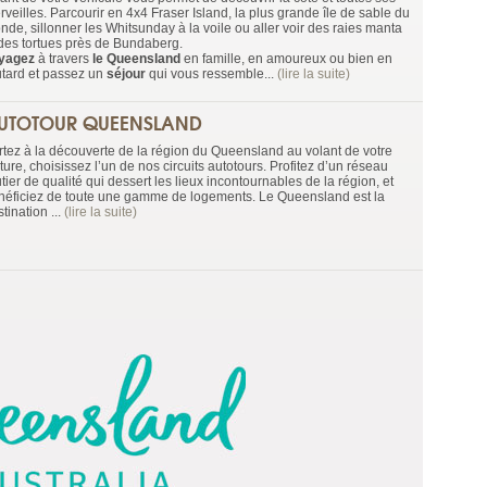
veilles. Parcourir en 4x4 Fraser Island, la plus grande île de sable du
nde, sillonner les Whitsunday à la voile ou aller voir des raies manta
 des tortues près de Bundaberg.
yagez
à travers
le Queensland
en famille, en amoureux ou bien en
utard et passez un
séjour
qui vous ressemble...
(lire la suite)
UTOTOUR QUEENSLAND
rtez à la découverte de la région du Queensland au volant de votre
ture, choisissez l’un de nos circuits autotours. Profitez d’un réseau
tier de qualité qui dessert les lieux incontournables de la région, et
néficiez de toute une gamme de logements. Le Queensland est la
tination ...
(lire la suite)