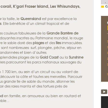
orail, K’gari Fraser Island, Les Whisundays,
C
 la taille, le
Queensland
est par excellence la
s
. Elle bénéficie d’un climat tropical et de
es couleurs fabuleuses de la
Grande Barrière de
doyantes inscrites au Patrimoine mondial, le rouge
e le sable doré des
plages
et des
îles
immaculées.
t sont nombreuses: surf, plongée, pêche, séjour en
randonnées et bien d’autres.
splendides plages de la
Gold Coast
ou la
Sunshine
riers parcourront les parcs nationaux sauvages du
n 1 700 km, au sein d’un circuit ou au volant de
couvrir la côte et toutes ses merveilles. Parcourir
plus grande île de sable du monde, sillonner les
oir des raies manta et des tortues près de
nd
en famille, en amoureux ou bien en routard et
ble...