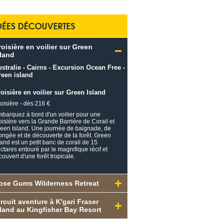
DÉES DÉCOUVERTES
roisière en voilier sur Green
sland
oisière en voilier sur Green Island
oisière - dès 216 €
barquez à bord d'un voilier pour une
oisière vers la Grande Barrière de Corail et
een Island. Une journée de baignade, de
ongée et de découverte de la forêt. Green
land est un petit banc de corail de 15
ctares entouré par le magnifique récif et
couvert d'une forêt tropicale.
ose Gums Wilderness Retreat
ircuit aventure à K'gari Fraser
sland au Kingfisher Bay Resort