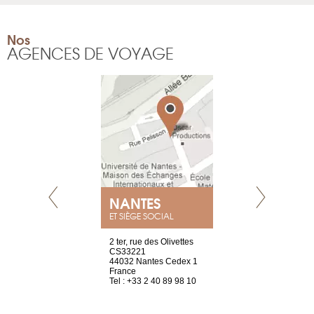
Nos
AGENCES DE VOYAGE
NANTES
GENÈV
ET SIÈGE SOCIAL
Saint-Exupéry
2 ter, rue des Olivettes
rue de Montc
n
CS33221
1207 Genèv
44032 Nantes Cedex 1
Suisse
 81 88 45 65
France
Tel : +41 22 
Tel : +33 2 40 89 98 10