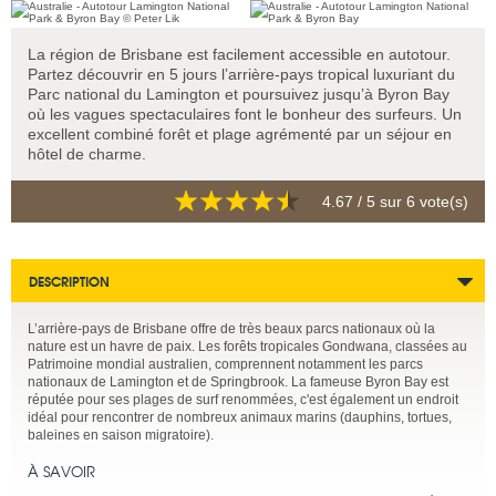
La région de Brisbane est facilement accessible en autotour.
Partez découvrir en 5 jours l’arrière-pays tropical luxuriant du
Parc national du Lamington et poursuivez jusqu’à Byron Bay
où les vagues spectaculaires font le bonheur des surfeurs. Un
excellent combiné forêt et plage agrémenté par un séjour en
hôtel de charme.
4.67
/ 5 sur
6
vote(s)
DESCRIPTION
L’arrière-pays de Brisbane offre de très beaux parcs nationaux où la
nature est un havre de paix. Les forêts tropicales Gondwana, classées au
Patrimoine mondial australien, comprennent notamment les parcs
nationaux de Lamington et de Springbrook. La fameuse Byron Bay est
réputée pour ses plages de surf renommées, c'est également un endroit
idéal pour rencontrer de nombreux animaux marins (dauphins, tortues,
baleines en saison migratoire).
À SAVOIR