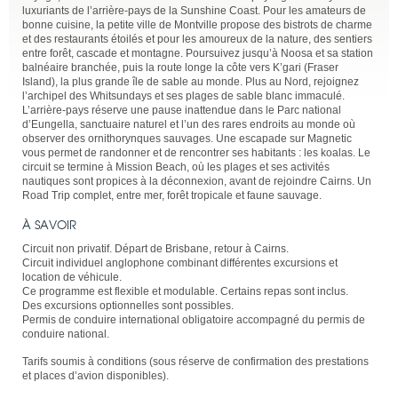
luxuriants de l’arrière-pays de la Sunshine Coast. Pour les amateurs de
bonne cuisine, la petite ville de Montville propose des bistrots de charme
et des restaurants étoilés et pour les amoureux de la nature, des sentiers
entre forêt, cascade et montagne. Poursuivez jusqu’à Noosa et sa station
balnéaire branchée, puis la route longe la côte vers K’gari (Fraser
Island), la plus grande île de sable au monde. Plus au Nord, rejoignez
l’archipel des Whitsundays et ses plages de sable blanc immaculé.
L’arrière-pays réserve une pause inattendue dans le Parc national
d’Eungella, sanctuaire naturel et l’un des rares endroits au monde où
observer des ornithorynques sauvages. Une escapade sur Magnetic
vous permet de randonner et de rencontrer ses habitants : les koalas. Le
circuit se termine à Mission Beach, où les plages et ses activités
nautiques sont propices à la déconnexion, avant de rejoindre Cairns. Un
Road Trip complet, entre mer, forêt tropicale et faune sauvage.
À SAVOIR
Circuit non privatif. Départ de Brisbane, retour à Cairns.
Circuit individuel anglophone combinant différentes excursions et
location de véhicule.
Ce programme est flexible et modulable. Certains repas sont inclus.
Des excursions optionnelles sont possibles.
Permis de conduire international obligatoire accompagné du permis de
conduire national.
Tarifs soumis à conditions (sous réserve de confirmation des prestations
et places d’avion disponibles).