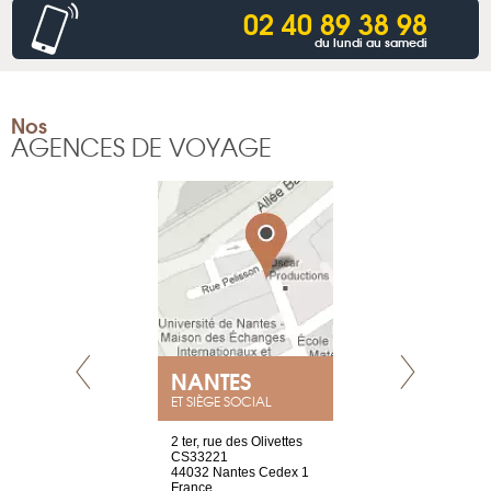
02 40 89 38 98
du lundi au samedi
Nos
AGENCES DE VOYAGE
NANTES
GENÈV
ET SIÈGE SOCIAL
Saint-Exupéry
2 ter, rue des Olivettes
rue de Montc
n
CS33221
1207 Genèv
44032 Nantes Cedex 1
Suisse
 81 88 45 65
France
Tel : +41 22 