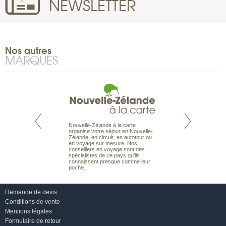
NEWSLETTER
Nos autres
MARQUES
Nouvelle-Zélande à la carte
te est le spécialiste
Notre site Odyssée
organise votre séjour en Nouvelle-
 le Pacifique.
qui regroupe l’ens
Zélande, en circuit, en autotour ou
bout du monde, en
offres de voyages.
en voyage sur mesure. Nos
sière, pour
moteur de recherch
conseillers en voyage sont des
ples et des îles
d’avions, vous tro
spécialistes de ce pays qu’ils
prenants, en hôtels
interactive, Une ge
connaissent presque comme leur
dans des pensions
mariage. Vous pou
poche.
abonner à nos New
Demande de devis
Conditions de vente
Mentions légales
Formulaire de retour