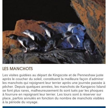
LES MANCHOTS
Les visites guidées au départ de Kingscote et de Penneshaw juste
après le coucher du soleil, constituent la meilleure façon d’admirer
les manchots qui rejoignent leur terrier après une journée passée à
pêcher. Depuis quelques années, les manchots de Kangaroo Island
se font plus rares, malheureusement ils sont tués par les phoques
à fourrure en rejoignant leur terrier. Les tours sont à réserver sur
place, parfois annulés en fonction du nombre de manchots visibles
à la période du voyage.