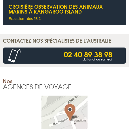
CROISIÈRE OBSERVATION DES ANIMAUX
MARINS À KANGAROO ISLAND
Excursion - dès 58 €
CONTACTEZ NOS SPÉCIALISTES DE L’AUSTRALIE
02 40 89 38 98
du lundi au samedi
Nos
AGENCES DE VOYAGE