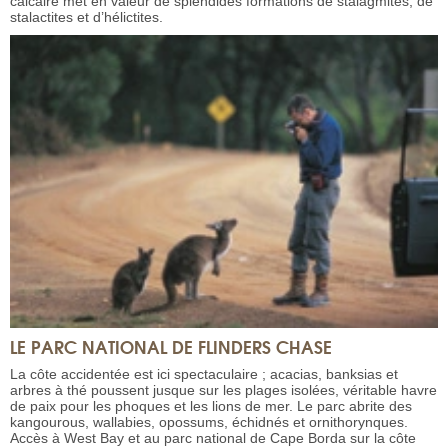
calcaire met en valeur de splendides formations de stalagmites, de
stalactites et d’hélictites.
LE PARC NATIONAL DE FLINDERS CHASE
La côte accidentée est ici spectaculaire ; acacias, banksias et
arbres à thé poussent jusque sur les plages isolées, véritable havre
de paix pour les phoques et les lions de mer. Le parc abrite des
kangourous, wallabies, opossums, échidnés et ornithorynques.
Accès à West Bay et au parc national de Cape Borda sur la côte