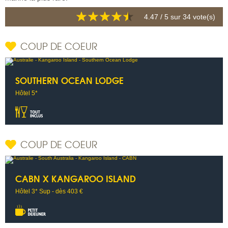
4.47
/ 5 sur
34
vote(s)
COUP DE COEUR
SOUTHERN OCEAN LODGE
Hôtel 5*
COUP DE COEUR
CABN X KANGAROO ISLAND
Hôtel 3* Sup - dès 403 €