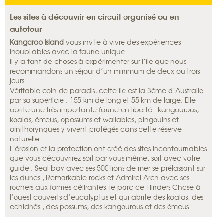
Les sites à découvrir en circuit organisé ou en
autotour
K
angaroo Island
vous invite à vivre des expériences
inoubliables avec la faune unique.
Il y a tant de choses à expérimenter sur l’île que nous
recommandons un séjour d’un minimum de deux ou trois
jours.
Véritable coin de paradis, cette île est la 3ème d’Australie
par sa superficie : 155 km de long et 55 km de large. Elle
abrite une très importante faune en liberté : kangourous,
koalas, émeus, opossums et wallabies, pingouins et
ornithorynques y vivent protégés dans cette réserve
naturelle.
L’érosion et la protection ont créé des sites incontournables
que vous découvrirez soit par vous même, soit avec votre
guide : Seal bay avec ses 500 lions de mer se prélassant sur
les dunes , Remarkable rocks et Admiral Arch avec ses
rochers aux formes délirantes, le parc de Flinders Chase à
l’ouest couverts d’eucalyptus et qui abrite des koalas, des
echidnés , des possums, des kangourous et des émeus.