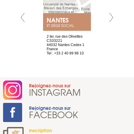
NANTES
GENÈV
ET SIÈGE SOCIAL
Saint-Exupéry
2 ter, rue des Olivettes
rue de Montc
n
CS33221
1207 Genèv
44032 Nantes Cedex 1
Suisse
 81 88 45 65
France
Tel : +41 22 
Tel : +33 2 40 89 98 10
Rejoignez-nous sur
INSTAGRAM
Rejoignez-nous sur
FACEBOOK
Inscription