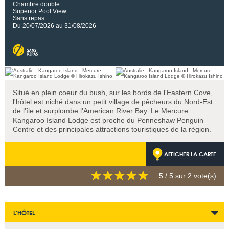
Chambre double
Superior Pool View
Sans repas
Du 20/07/2026 au 31/08/2026
Situé en plein coeur du bush, sur les bords de l'Eastern Cove,
l'hôtel est niché dans un petit village de pêcheurs du Nord-Est
de l'île et surplombe l'American River Bay. Le Mercure
Kangaroo Island Lodge est proche du Penneshaw Penguin
Centre et des principales attractions touristiques de la région.
AFFICHER LA CARTE
5
/ 5 sur
2
vote(s)
L’HÔTEL