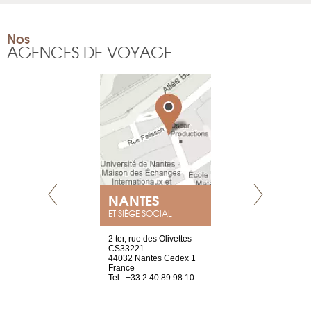
Nos
AGENCES DE VOYAGE
NANTES
GENÈV
ET SIÈGE SOCIAL
Saint-Exupéry
2 ter, rue des Olivettes
rue de Montc
n
CS33221
1207 Genèv
44032 Nantes Cedex 1
Suisse
 81 88 45 65
France
Tel : +41 22 
Tel : +33 2 40 89 98 10