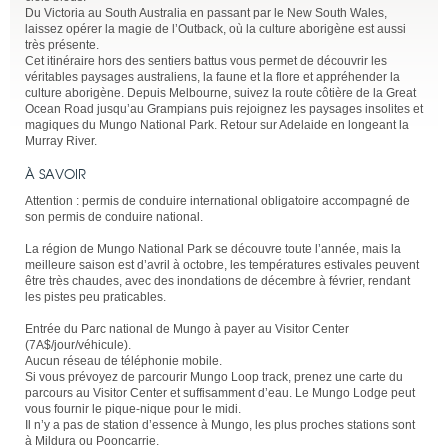
Du Victoria au South Australia en passant par le New South Wales,
laissez opérer la magie de l’Outback, où la culture aborigène est aussi
très présente.
Cet itinéraire hors des sentiers battus vous permet de découvrir les
véritables paysages australiens, la faune et la flore et appréhender la
culture aborigène. Depuis Melbourne, suivez la route côtière de la Great
Ocean Road jusqu’au Grampians puis rejoignez les paysages insolites et
magiques du Mungo National Park. Retour sur Adelaide en longeant la
Murray River.
À SAVOIR
Attention : permis de conduire international obligatoire accompagné de
son permis de conduire national.
La région de Mungo National Park se découvre toute l’année, mais la
meilleure saison est d’avril à octobre, les températures estivales peuvent
être très chaudes, avec des inondations de décembre à février, rendant
les pistes peu praticables.
Entrée du Parc national de Mungo à payer au Visitor Center
(7A$/jour/véhicule).
Aucun réseau de téléphonie mobile.
Si vous prévoyez de parcourir Mungo Loop track, prenez une carte du
parcours au Visitor Center et suffisamment d’eau. Le Mungo Lodge peut
vous fournir le pique-nique pour le midi.
Il n’y a pas de station d’essence à Mungo, les plus proches stations sont
à Mildura ou Pooncarrie.