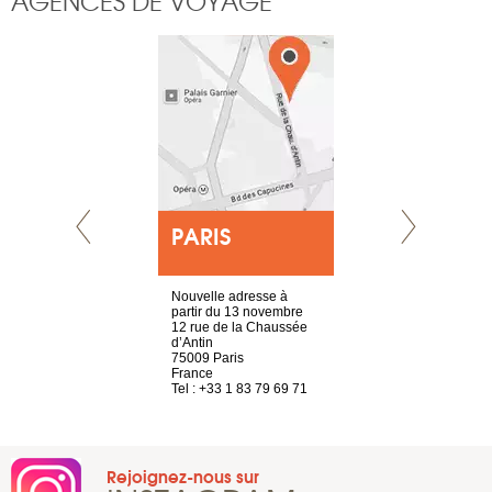
AGENCES DE VOYAGE
E
PARIS
LYON
choisy, 21
Nouvelle adresse à
4 rue A de S
ve
partir du 13 novembre
69002 Lyon
12 rue de la Chaussée
France
2 786 14 88
d’Antin
Tel : +33 4 8
75009 Paris
France
Tel : +33 1 83 79 69 71
Rejoignez-nous sur