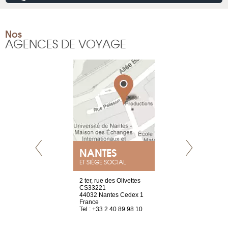
Nos
AGENCES DE VOYAGE
NANTES
GENÈV
ET SIÈGE SOCIAL
Saint-Exupéry
2 ter, rue des Olivettes
rue de Montc
n
CS33221
1207 Genèv
44032 Nantes Cedex 1
Suisse
 81 88 45 65
France
Tel : +41 22 
Tel : +33 2 40 89 98 10