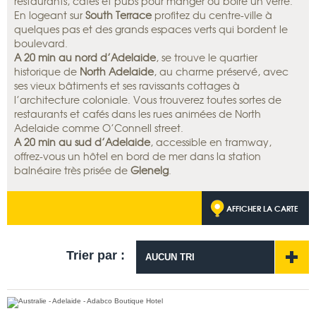
restaurants, cafés et pubs pour manger ou boire un verre.
En logeant sur
South Terrace
profitez du centre-ville à
quelques pas et des grands espaces verts qui bordent le
boulevard.
A 20 min au nord d’Adelaide
, se trouve le quartier
historique de
North Adelaide
, au charme préservé, avec
ses vieux bâtiments et ses ravissants cottages à
l’architecture coloniale. Vous trouverez toutes sortes de
restaurants et cafés dans les rues animées de North
Adelaide comme O’Connell street.
A 20 min au sud d’Adelaide
, accessible en tramway,
offrez-vous un hôtel en bord de mer dans la station
balnéaire très prisée de
Glenelg
.
AFFICHER LA CARTE
Trier par :
AUCUN TRI