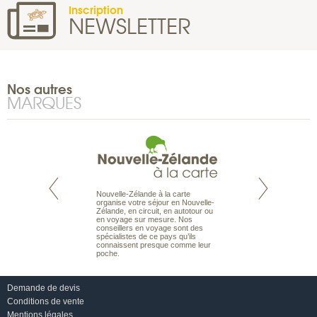
Inscription
NEWSLETTER
Nos autres
MARQUES
Nouvelle-Zélande à la carte
te est le spécialiste
Notre site Odyssée
organise votre séjour en Nouvelle-
 le Pacifique.
qui regroupe l’ens
Zélande, en circuit, en autotour ou
bout du monde, en
offres de voyages.
en voyage sur mesure. Nos
sière, pour
moteur de recherch
conseillers en voyage sont des
ples et des îles
d’avions, vous tro
spécialistes de ce pays qu’ils
prenants, en hôtels
interactive, Une ge
connaissent presque comme leur
dans des pensions
mariage. Vous pou
poche.
abonner à nos New
Demande de devis
Conditions de vente
Mentions légales