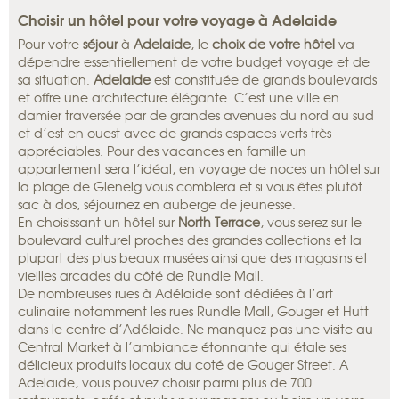
Choisir un hôtel pour votre voyage à Adelaide
Pour votre
séjour
à
Adelaide
, le
choix de votre hôtel
va
dépendre essentiellement de votre budget voyage et de
sa situation.
Adelaide
est constituée de grands boulevards
et offre une architecture élégante. C’est une ville en
damier traversée par de grandes avenues du nord au sud
et d’est en ouest avec de grands espaces verts très
appréciables. Pour des vacances en famille un
appartement sera l’idéal, en voyage de noces un hôtel sur
la plage de Glenelg vous comblera et si vous êtes plutôt
sac à dos, séjournez en auberge de jeunesse.
En choisissant un hôtel sur
North Terrace
, vous serez sur le
boulevard culturel proches des grandes collections et la
plupart des plus beaux musées ainsi que des magasins et
vieilles arcades du côté de Rundle Mall.
De nombreuses rues à Adélaide sont dédiées à l’art
culinaire notamment les rues Rundle Mall, Gouger et Hutt
dans le centre d’Adélaide. Ne manquez pas une visite au
Central Market à l’ambiance étonnante qui étale ses
délicieux produits locaux du coté de Gouger Street. A
Adelaide, vous pouvez choisir parmi plus de 700