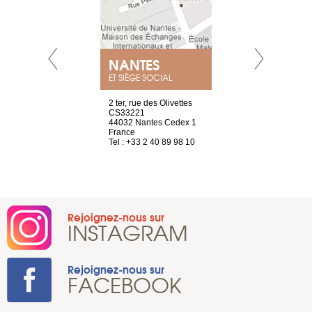
NANTES
GENÈV
ET SIÈGE SOCIAL
Saint-Exupéry
2 ter, rue des Olivettes
rue de Montc
n
CS33221
1207 Genèv
44032 Nantes Cedex 1
Suisse
 81 88 45 65
France
Tel : +41 22 
Tel : +33 2 40 89 98 10
Rejoignez-nous sur
INSTAGRAM
Rejoignez-nous sur
FACEBOOK