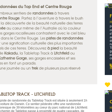
andonnées du Top End et Centre Rouge
mbreux sentiers de
randonnées
à travers
ntre Rouge
. Partez à l’aventure à travers le bush
H
 à la découverte de la beauté naturelle des terres
P
née
au cœur même de l’Australie où la couleur
m
les gorges rocailleuses contrastent avec le ciel bleu
d
il dans le Centre Rouge. Les
pistes de randonnées
a
é
 une signification culturelle des plus importantes
n
nels de ces terres. Découvrez
à pied
la beauté
T
g
 de
Kakadu
, la Tabletop Track à
Litchfield
ou
p
Katherine Gorge
, ses gorges encaissées et ses
c
s en font un paradis.
une journée ou un
trek
de plusieurs jours réservé
ABLETOP TRACK - LITCHFIELD
 piste de randonnée du Tabletop Track est située à seulement 1h
 voiture de Darwin. Ce sentier pédestre offre une randonnée
toresque de 39 kilomètres au coeur du parc national de Litchfield.
H
 chemin de Tabletop passe à proximité de quatre cascades, de