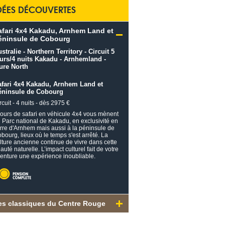
DÉES DÉCOUVERTES
afari 4x4 Kakadu, Arnhem Land et
éninsule de Cobourg
afari 4x4 Kakadu, Arnhem Land et
éninsule de Cobourg
rcuit - 4 nuits - dès 2975 €
jours de safari en véhicule 4x4 vous mènent
 Parc national de Kakadu, en exclusivité en
rre d'Arnhem mais aussi à la péninsule de
bourg, lieux où le temps s'est arrêté. La
lture ancienne continue de vivre dans cette
auté naturelle. L’impact culturel fait de votre
enture une expérience inoubliable.
es classiques du Centre Rouge