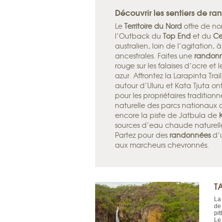
Découvrir les sentiers de r
Le
Territoire du Nord
offre de no
l’Outback du
Top End
et du
Ce
australien, loin de l’agitation,
ancestrales. Faites une
randon
rouge sur les falaises d’ocre et 
azur. Affrontez la Larapinta Tra
autour d’Uluru et Kata Tjuta ont
pour les propriétaires tradition
naturelle des parcs nationaux
encore la piste de Jatbula de
sources d’eau chaude naturelle
Partez pour des
randonnées
d’
aux marcheurs chevronnés.
T
La
de
pit
Le