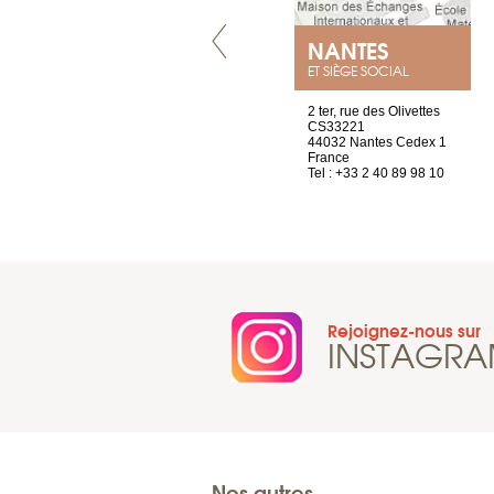
LYON
NANTES
ET SIÈGE SOCIAL
4 rue A de Saint-Exupéry
2 ter, rue des Olivettes
69002 Lyon
CS33221
France
44032 Nantes Cedex 1
Tel : +33 4 81 88 45 65
France
Tel : +33 2 40 89 98 10
Rejoignez-nous sur
INSTAGR
Nos autres