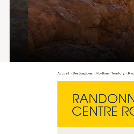
Accueil
>
Destinations
>
Northern Territory
>
Ran
RANDONNÉ
CENTRE 