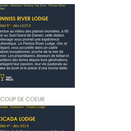
FINNISS RIVER LODGE
ôtel 5* - dès 1415 €
erdue au milieu des plaines inondées, à 90
in au Sud-Ouest de Darwin, cette station
’élevage vous promet une expérience
uthentique. Le Finniss River Lodge, chic et
légant, vous accueille dans un cadre
aturel exceptionnel, proche de la mer de
imor. Les propriétaires, éleveurs de bétail et
ardiens des terres depuis trois générations,
artagent leur passion, leur vie pastorale au
œur du bush et le plaisir d’une bonne table.
COUP DE COEUR
CICADA LODGE
ôtel 4* - dès 333 €