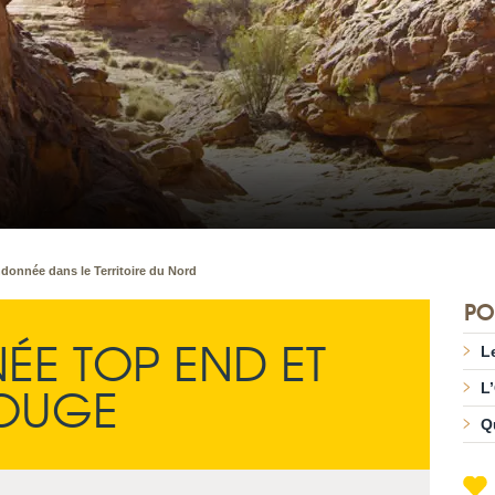
donnée dans le Territoire du Nord
PO
E TOP END ET
L
ROUGE
L
Q