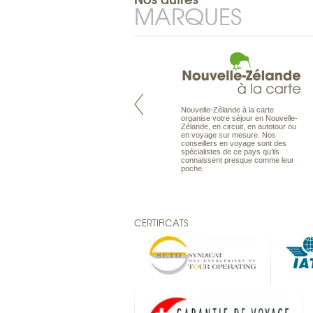
MARQUES
Nouvelle-Zélande à la carte
Pacifique à la carte est le spécialiste
organise votre séjour en Nouvelle-
des voyages dans le Pacifique.
Zélande, en circuit, en autotour ou
Partez à l’autre bout du monde, en
en voyage sur mesure. Nos
séjour ou en croisière, pour
conseillers en voyage sont des
découvrir des peuples et des îles
spécialistes de ce pays qu’ils
toujours plus surprenants, en hôtels
connaissent presque comme leur
de luxe, comme dans des pensions
poche.
de charme.
CERTIFICATS