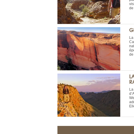
vi
de 
G
La
Ca
na
ép
de
L
R
La
d’
We
ad
Ell