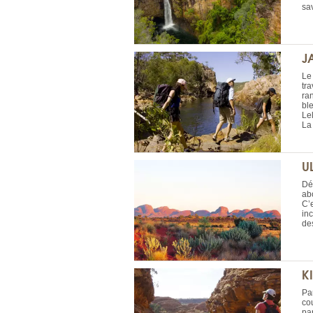
sa
J
Le
tra
ra
bl
Lel
La
U
Dé
ab
C’e
in
de
K
Pa
co
par