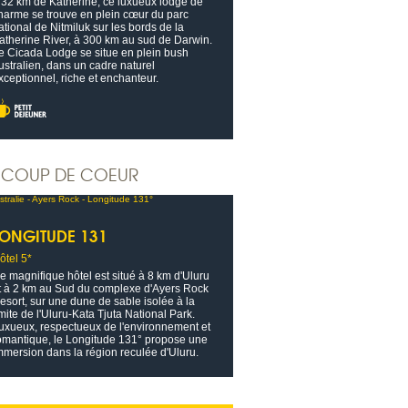
 32 km de Katherine, ce luxueux lodge de
harme se trouve en plein cœur du parc
ational de Nitmiluk sur les bords de la
atherine River, à 300 km au sud de Darwin.
e Cicada Lodge se situe en plein bush
ustralien, dans un cadre naturel
xceptionnel, riche et enchanteur.
COUP DE COEUR
LONGITUDE 131
ôtel 5*
e magnifique hôtel est situé à 8 km d'Uluru
t à 2 km au Sud du complexe d'Ayers Rock
esort, sur une dune de sable isolée à la
imite de l'Uluru-Kata Tjuta National Park.
uxueux, respectueux de l'environnement et
omantique, le Longitude 131° propose une
mmersion dans la région reculée d'Uluru.