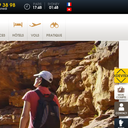
9 38 98
PARIS
SYDNEY
17:48
01:48
amedi
CES
HÔTELS
VOLS
PRATIQUE