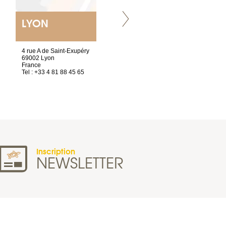
LYON
NANTES
ET SIÈGE SOCIAL
4 rue A de Saint-Exupéry
2 ter, rue des Olivettes
69002 Lyon
CS33221
France
44032 Nantes Cedex 1
Tel : +33 4 81 88 45 65
France
Tel : +33 2 40 89 98 10
Inscription
NEWSLETTER