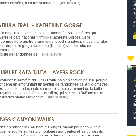
A
vanes boisées, d’impressionnants ...
(lire la suite)
c
n
K
L
a
ATBULA TRAIL - KATHERINE GORGE
e
 Jatbula Trail est une piste de randonnée 58 kilomètres qui
verse le parc national Nitmiluk (Katherine Gorge). Cette
ndonnée dure quatre à cinq jours, et est signalée par des triangles
eus, depuis la gorge Katherine (Nitmiluk) vers les chutes
iyn/Edith.
 piste de randonnée de ...
(lire la suite)
LURU ET KATA TJUTA - AYERS ROCK
couvrez le mystère d’Uluru et toute sa signification pour le peuple
origène en empruntant un sentier de randonnée de 9,4 kilomètres.
H
st la meilleure façon de se rendre compte vraiment de la taille
C
croyable de cet emblème australien, qui s’élève à 348 mètres au-
e
ssus des plaines rouges et ...
(lire la suite)
R
l
L
r
INGS CANYON WALKS
i
rtez en randonnée au bord du Kings Canyon pour des vues à
uper le souffle sur les promontoires accidentés et les gorges du
c national de Watarrka. Il existe deux circuits pédestres pour