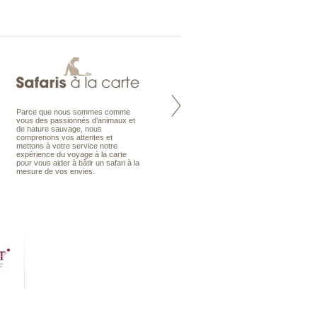
Parce que nous sommes comme
Maldives à la Carte propose tous
vous des passionnés d’animaux et
les types de voyages aux Maldives,
de nature sauvage, nous
en séjour ou en croisière, pour des
comprenons vos attentes et
couples, des vacances en famille ou
mettons à votre service notre
individuels amateurs de croisière.
expérience du voyage à la carte
Une sélection d’îles et hôtels, fruit
pour vous aider à bâtir un safari à la
d’un travail rigoureux, pour offrir le
mesure de vos envies.
meilleur des Maldives.