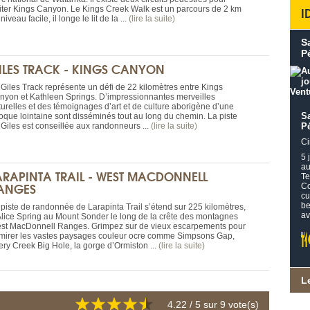
I
siter Kings Canyon. Le Kings Creek Walk est un parcours de 2 km
niveau facile, il longe le lit de la ...
(lire la suite)
S
P
ILES TRACK - KINGS CANYON
 Giles Track représente un défi de 22 kilomètres entre Kings
nyon et Kathleen Springs. D’impressionnantes merveilles
turelles et des témoignages d’art et de culture aborigène d’une
S
oque lointaine sont disséminés tout au long du chemin. La piste
 Giles est conseillée aux randonneurs ...
(lire la suite)
P
Ci
5 
au
ARAPINTA TRAIL - WEST MACDONNELL
Te
ANGES
Co
cu
be
 piste de randonnée de Larapinta Trail s’étend sur 225 kilomètres,
av
Alice Spring au Mount Sonder le long de la crête des montagnes
st MacDonnell Ranges. Grimpez sur de vieux escarpements pour
mirer les vastes paysages couleur ocre comme Simpsons Gap,
ery Creek Big Hole, la gorge d’Ormiston ...
(lire la suite)
L
4.22
/ 5 sur
9
vote(s)