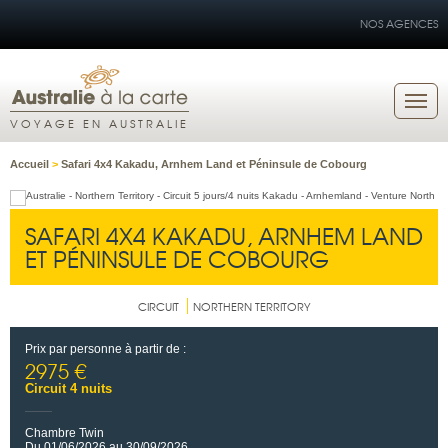
NOS AGENCES
VOYAGE EN AUSTRALIE
Accueil
>
Safari 4x4 Kakadu, Arnhem Land et Péninsule de Cobourg
SAFARI 4X4 KAKADU, ARNHEM LAND
ET PÉNINSULE DE COBOURG
CIRCUIT
NORTHERN TERRITORY
Prix par personne à partir de :
2975 €
Circuit 4 nuits
Chambre Twin
Du 01/06/2026 au 30/09/2026