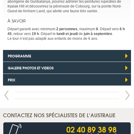
aborigène de Gunbalanya, pourrez admirer les peintures rupestres de
Injalak Hill et découvrirez la péninsule de Cobourg, sur la pointe Nord-
Ouest de Arnhem Land, qui abrite une faune très variée.
À SAVOIR
Départ garanti avec minimum
2 personnes
, maximum
6
. Départ vers
6 h
45
, retour vers
19 h
. Départ le
lundi et jeudi
de
juin à septembre
.
Le tour n’est pas adapté aux enfants de moins de 6 ans.
PROGRAMME
GALERIE PHOTOS ET VIDEOS
PRIX
CONTACTEZ NOS SPÉCIALISTES DE L’AUSTRALIE
02 40 89 38 98