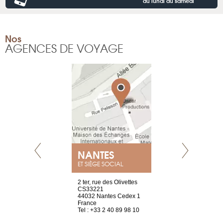
du lundi au samedi
Nos
AGENCES DE VOYAGE
NANTES
GENÈV
ET SIÈGE SOCIAL
Saint-Exupéry
2 ter, rue des Olivettes
rue de Montc
n
CS33221
1207 Genèv
44032 Nantes Cedex 1
Suisse
 81 88 45 65
France
Tel : +41 22 
Tel : +33 2 40 89 98 10