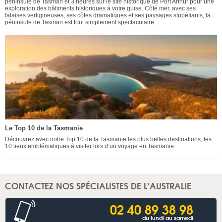
péninsule de Tasman et 3 heures sur le site historique de Port Arthur pour une
exploration des bâtiments historiques à votre guise. Côté mer, avec ses
falaises vertigineuses, ses côtes dramatiques et ses paysages stupéfiants, la
péninsule de Tasman est tout simplement spectaculaire.
Le Top 10 de la Tasmanie
Découvrez avec notre Top 10 de la Tasmanie les plus belles destinations, les
10 lieux emblématiques à visiter lors d’un voyage en Tasmanie.
CONTACTEZ NOS SPÉCIALISTES DE L’AUSTRALIE
02 40 89 38 98
du lundi au samedi