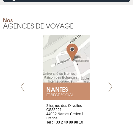
Nos
AGENCES DE VOYAGE
NANTES
GENÈV
ET SIÈGE SOCIAL
Saint-Exupéry
2 ter, rue des Olivettes
rue de Montc
n
CS33221
1207 Genèv
44032 Nantes Cedex 1
Suisse
 81 88 45 65
France
Tel : +41 22 
Tel : +33 2 40 89 98 10