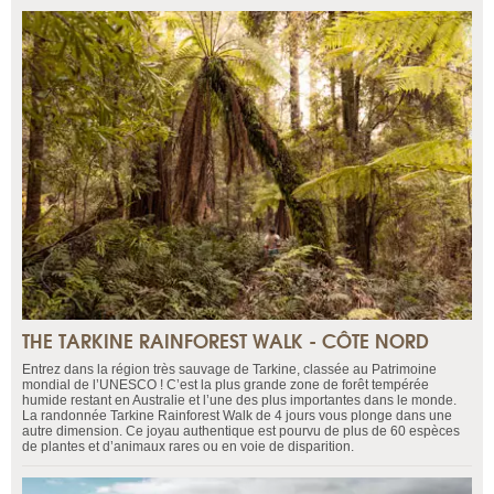
THE TARKINE RAINFOREST WALK - CÔTE NORD
Entrez dans la région très sauvage de Tarkine, classée au Patrimoine
mondial de l’UNESCO ! C’est la plus grande zone de forêt tempérée
humide restant en Australie et l’une des plus importantes dans le monde.
La randonnée Tarkine Rainforest Walk de 4 jours vous plonge dans une
autre dimension. Ce joyau authentique est pourvu de plus de 60 espèces
de plantes et d’animaux rares ou en voie de disparition.