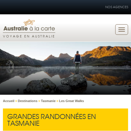
NOS AGENCES
VOYAGE EN AUSTRALIE
Accueil
>
Destinations
>
Tasmanie
>
Les Great Walks
GRANDES RANDONNÉES EN
TASMANIE