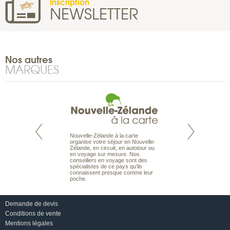
Inscription
NEWSLETTER
Nos autres
MARQUES
Nouvelle-Zélande à la carte
te est le spécialiste
Notre site Odyssée
organise votre séjour en Nouvelle-
 le Pacifique.
qui regroupe l’ens
Zélande, en circuit, en autotour ou
bout du monde, en
offres de voyages.
en voyage sur mesure. Nos
sière, pour
moteur de recherch
conseillers en voyage sont des
ples et des îles
d’avions, vous tro
spécialistes de ce pays qu’ils
prenants, en hôtels
interactive, Une ge
connaissent presque comme leur
dans des pensions
mariage. Vous pou
poche.
abonner à nos New
Demande de devis
Conditions de vente
Mentions légales