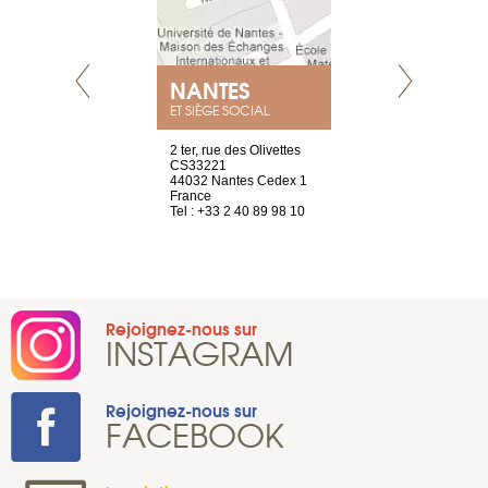
NANTES
GENÈV
ET SIÈGE SOCIAL
Saint-Exupéry
2 ter, rue des Olivettes
rue de Montc
n
CS33221
1207 Genèv
44032 Nantes Cedex 1
Suisse
 81 88 45 65
France
Tel : +41 22 
Tel : +33 2 40 89 98 10
Rejoignez-nous sur
INSTAGRAM
Rejoignez-nous sur
FACEBOOK