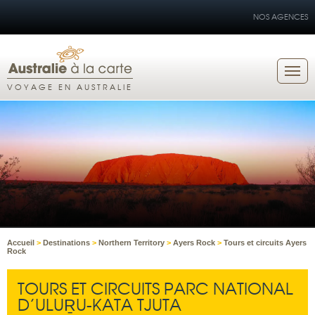
NOS AGENCES
VOYAGE EN AUSTRALIE
Accueil
>
Destinations
>
Northern Territory
>
Ayers Rock
>
Tours et circuits Ayers
Rock
TOURS ET CIRCUITS PARC NATIONAL
D’ULUṞU-KATA TJUTA