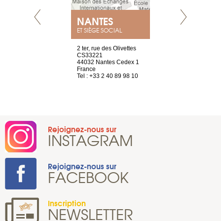
NANTES
GENÈV
ET SIÈGE SOCIAL
Saint-Exupéry
2 ter, rue des Olivettes
rue de Montc
n
CS33221
1207 Genèv
44032 Nantes Cedex 1
Suisse
 81 88 45 65
France
Tel : +41 22 
Tel : +33 2 40 89 98 10
Rejoignez-nous sur
INSTAGRAM
Rejoignez-nous sur
FACEBOOK
Inscription
NEWSLETTER