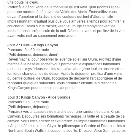
une bouteille d'eau.
Partez à la découverte de la merveille qu’est Kata Tjuta (Monts Olgas)
pour une randonnée à travers la Vallée des Vents. Émerveillez-vous
devant l'ampleur et la diversité de couleurs qui font d'Uluru un site
impressionnant, d'autant plus que vous arriverez à temps pour admirer le
coucher du soleil sur le rocher, virant au rouge flamboyant avant de
tomber dans le crépuscule de la nuit. Détendez-vous et profitez de la vue
avant votre nuit au campement permanent.
Jour 2 : Uluru – Kings Canyon
Parcours : 3 h 30 de route
(Petit-déjeuner, déjeuner, dîner)
Réveil matinal pour observer le lever de soleil sur Uluru. Profitez d’une
marche à la base du rocher vous permettant d’explorer ces formations
rocheuses mystérieuses et les sites d’art aborigène tout en observant les
lumières changeantes du désert. Après le déjeuner, profitez d’une visite
du centre culturel de Uluru, l'occasion de découvrir l'art aborigène et de
rapporter quelques souvenirs. Vous prendrez ensuite la direction de
Kings Canyon pour une nuit en campement.
Jour 3 : Kings Canyon - Alice Springs
Parcours : 3 h 30 de route
(Petit-déjeuner, déjeuner)
Préparez vos chaussures de marche pour une randonnée dans Kings
Canyon. Découvrez ses formations rocheuses, la taille et la beauté de ce
canyon. Vous escaladerez et explorerez les impressionnantes formations
« Amphithéâtre », « Lost City », le pittoresque « Garden of Eden » et les «
North and South Walls » à couper le souffle. Direction Alice Springs après