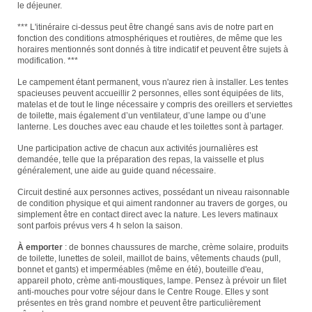
le déjeuner.
*** L'itinéraire ci-dessus peut être changé sans avis de notre part en
fonction des conditions atmosphériques et routières, de même que les
horaires mentionnés sont donnés à titre indicatif et peuvent être sujets à
modification. ***
Le campement étant permanent, vous n'aurez rien à installer. Les tentes
spacieuses peuvent accueillir 2 personnes, elles sont équipées de lits,
matelas et de tout le linge nécessaire y compris des oreillers et serviettes
de toilette, mais également d’un ventilateur, d’une lampe ou d’une
lanterne. Les douches avec eau chaude et les toilettes sont à partager.
Une participation active de chacun aux activités journalières est
demandée, telle que la préparation des repas, la vaisselle et plus
généralement, une aide au guide quand nécessaire.
Circuit destiné aux personnes actives, possédant un niveau raisonnable
de condition physique et qui aiment randonner au travers de gorges, ou
simplement être en contact direct avec la nature. Les levers matinaux
sont parfois prévus vers 4 h selon la saison.
À emporter
: de bonnes chaussures de marche, crème solaire, produits
de toilette, lunettes de soleil, maillot de bains, vêtements chauds (pull,
bonnet et gants) et imperméables (même en été), bouteille d'eau,
appareil photo, crème anti-moustiques, lampe.
Pensez à prévoir un filet
anti-mouches pour votre séjour dans le Centre Rouge. Elles y sont
présentes en très grand nombre et peuvent être particulièrement