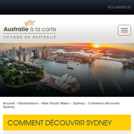
NOS AGENCES
VOYAGE EN AUSTRALIE
Accueil
>
Destinations
>
New South Wales
>
Sydney
>
Comment découvrir
Sydney
COMMENT DÉCOUVRIR SYDNEY