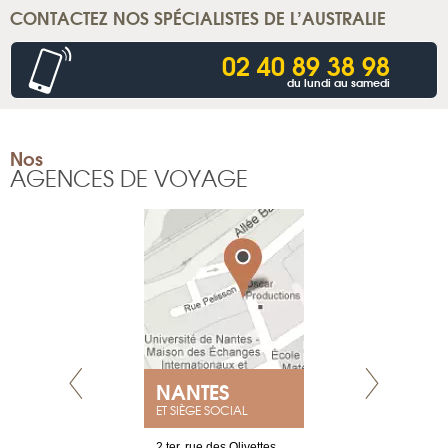
CONTACTEZ NOS SPÉCIALISTES DE L’AUSTRALIE
02 40 89 38 98
du lundi au samedi
Nos
AGENCES DE VOYAGE
NANTES
GENÈV
ET SIÈGE SOCIAL
Saint-Exupéry
2 ter, rue des Olivettes
rue de Montc