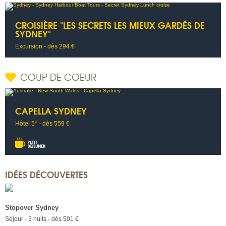
CROISIÈRE "LES SECRETS LES MIEUX GARDÉS DE
SYDNEY"
Excursion - dès 294 €
COUP DE COEUR
CAPELLA SYDNEY
Hôtel 5* - dès 559 €
IDÉES DÉCOUVERTES
Stopover Sydney
Séjour - 3 nuits - dès 501 €