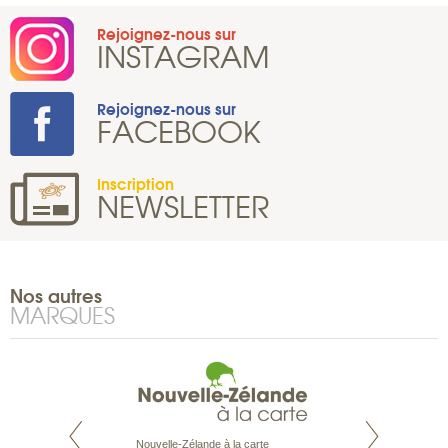
Rejoignez-nous sur
INSTAGRAM
Rejoignez-nous sur
FACEBOOK
Inscription
NEWSLETTER
Nos autres
MARQUES
Nouvelle-Zélande à la carte
te est le spécialiste
Notre site Odyssée