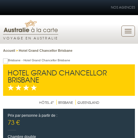
NOS AGENCES
VOYAGE EN AUSTRALIE
Accueil
>
Hotel Grand Chancellor Brisbane
HOTEL GRAND CHANCELLOR
BRISBANE
HÔTEL 4*
BRISBANE
QUEENSLAND
Prix par personne à partir de :
73 €
Chambre double