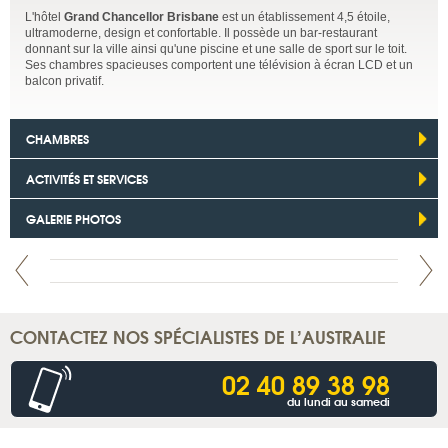
L'hôtel
Grand Chancellor Brisbane
est un établissement 4,5 étoile,
ultramoderne, design et confortable. Il possède un bar-restaurant
donnant sur la ville ainsi qu'une piscine et une salle de sport sur le toit.
Ses chambres spacieuses comportent une télévision à écran LCD et un
balcon privatif.
CHAMBRES
ACTIVITÉS ET SERVICES
GALERIE PHOTOS
CONTACTEZ NOS SPÉCIALISTES DE L’AUSTRALIE
02 40 89 38 98
du lundi au samedi