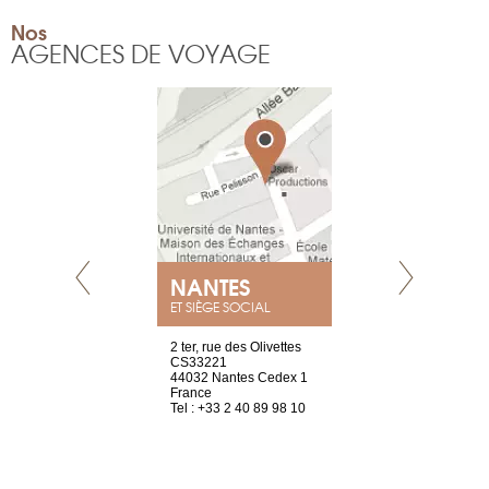
Nos
AGENCES DE VOYAGE
NANTES
GENÈV
ET SIÈGE SOCIAL
Saint-Exupéry
2 ter, rue des Olivettes
rue de Montc
n
CS33221
1207 Genèv
44032 Nantes Cedex 1
Suisse
 81 88 45 65
France
Tel : +41 22 
Tel : +33 2 40 89 98 10