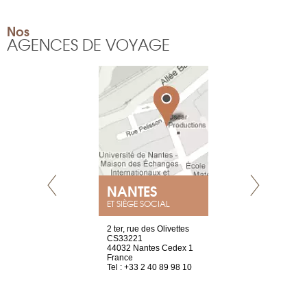
Nos
AGENCES DE VOYAGE
NANTES
GENÈV
ET SIÈGE SOCIAL
Saint-Exupéry
2 ter, rue des Olivettes
rue de Montc
n
CS33221
1207 Genèv
44032 Nantes Cedex 1
Suisse
 81 88 45 65
France
Tel : +41 22 
Tel : +33 2 40 89 98 10