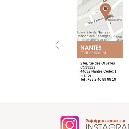
LYON
NANTES
ET SIÈGE SOCIAL
4 rue A de Saint-Exupéry
2 ter, rue des Olivettes
69002 Lyon
CS33221
France
44032 Nantes Cedex 1
Tel : +33 4 81 88 45 65
France
Tel : +33 2 40 89 98 10
Rejoignez-nous sur
INSTAGR