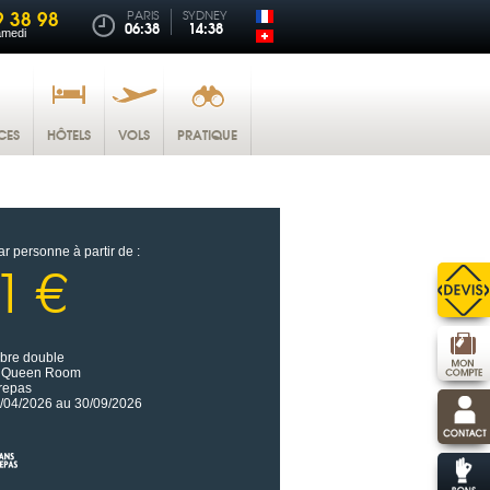
9 38 98
PARIS
SYDNEY
06:38
14:38
amedi
CES
HÔTELS
VOLS
PRATIQUE
ar personne à partir de :
1 €
re double
e Queen Room
repas
/04/2026 au 30/09/2026