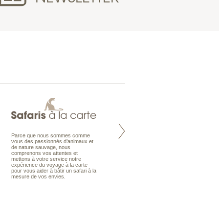
Parce que nous sommes comme
Maldives à la Carte propose tous
vous des passionnés d’animaux et
les types de voyages aux Maldives,
de nature sauvage, nous
en séjour ou en croisière, pour des
comprenons vos attentes et
couples, des vacances en famille ou
mettons à votre service notre
individuels amateurs de croisière.
expérience du voyage à la carte
Une sélection d’îles et hôtels, fruit
pour vous aider à bâtir un safari à la
d’un travail rigoureux, pour offrir le
mesure de vos envies.
meilleur des Maldives.