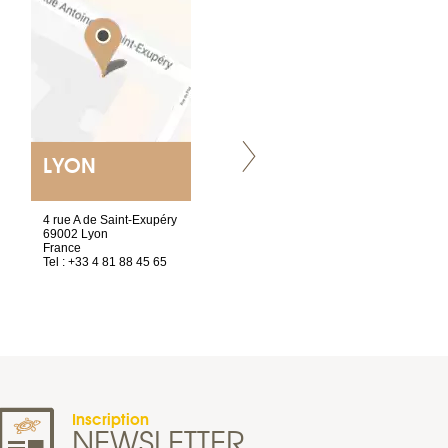
LYON
NANTES
ET SIÈGE SOCIAL
4 rue A de Saint-Exupéry
2 ter, rue des Olivettes
69002 Lyon
CS33221
France
44032 Nantes Cedex 1
Tel : +33 4 81 88 45 65
France
Tel : +33 2 40 89 98 10
Inscription
NEWSLETTER