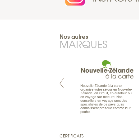
Nos autres
MARQUES
Nouvelle-Zélande à la carte
Pacifique à la carte est le spécialiste
organise votre séjour en Nouvelle-
des voyages dans le Pacifique.
Zélande, en circuit, en autotour ou
Partez à l’autre bout du monde, en
en voyage sur mesure. Nos
séjour ou en croisière, pour
conseillers en voyage sont des
découvrir des peuples et des îles
spécialistes de ce pays qu’ils
toujours plus surprenants, en hôtels
connaissent presque comme leur
de luxe, comme dans des pensions
poche.
de charme.
CERTIFICATS