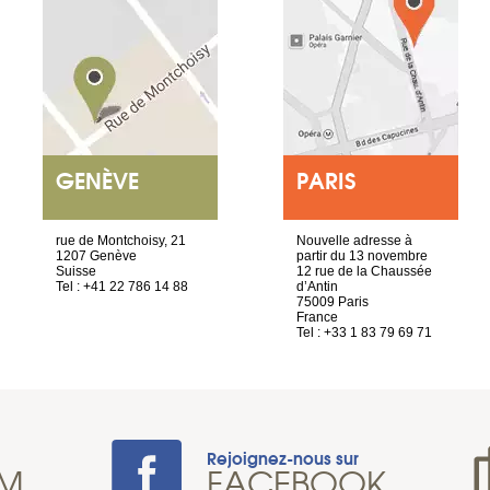
GENÈVE
PARIS
rue de Montchoisy, 21
Nouvelle adresse à
1207 Genève
partir du 13 novembre
Suisse
12 rue de la Chaussée
Tel : +41 22 786 14 88
d’Antin
75009 Paris
France
Tel : +33 1 83 79 69 71
Rejoignez-nous sur
AM
FACEBOOK