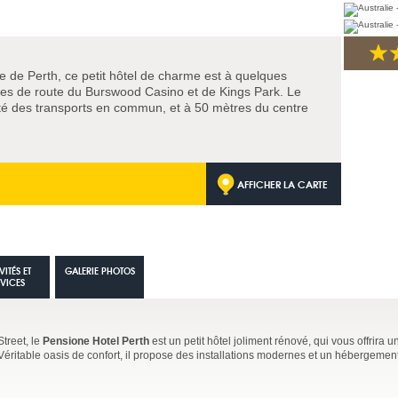
le de Perth, ce petit hôtel de charme est à quelques
tes de route du Burswood Casino et de Kings Park. Le
ité des transports en commun, et à 50 mètres du centre
AFFICHER LA CARTE
VITÉS ET
GALERIE PHOTOS
RVICES
Street, le
Pensione Hotel Perth
est un petit hôtel joliment rénové, qui vous offrira u
Véritable oasis de confort, il propose des installations modernes et un hébergeme