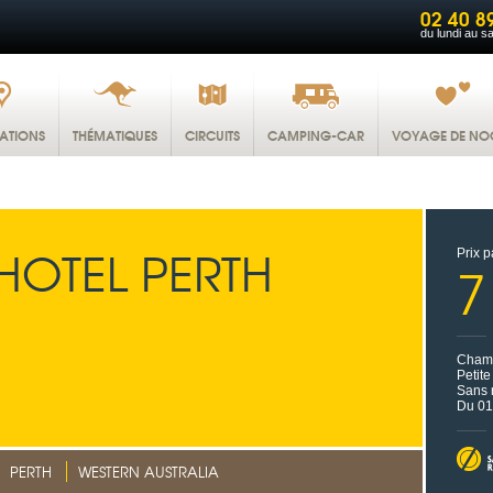
02 40 8
du lundi au s
NATIONS
THÉMATIQUES
CIRCUITS
CAMPING-CAR
VOYAGE DE NO
HOTEL PERTH
Prix p
7
Chamb
Petit
Sans 
Du 01
PERTH
WESTERN AUSTRALIA