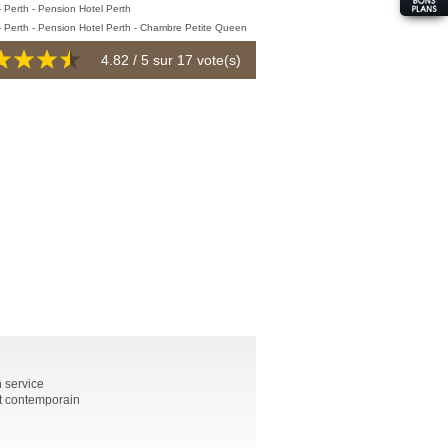
4.82
/ 5 sur
17
vote(s)
n service
nt contemporain