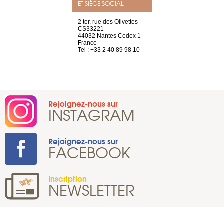
ET SIÈGE SOCIAL
Saint-Exupéry
2 ter, rue des Olivettes
rue de Montc
n
CS33221
1207 Genèv
44032 Nantes Cedex 1
Suisse
 81 88 45 65
France
Tel : +41 22 
Tel : +33 2 40 89 98 10
Rejoignez-nous sur
INSTAGRAM
Rejoignez-nous sur
FACEBOOK
Inscription
NEWSLETTER