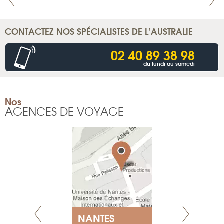
CONTACTEZ NOS SPÉCIALISTES DE L’AUSTRALIE
02 40 89 38 98
du lundi au samedi
Nos
AGENCES DE VOYAGE
NANTES
GENÈV