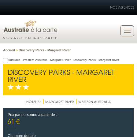
NOS AGENCES
VOYAGE EN AUSTRALIE
Accueil
>
Discovery Parks - Margaret River
DISCOVERY PARKS - MARGARET
RIVER
HÔTEL 3*
MARGARET RIVER
WESTERN AUSTRALIA
Prix par personne à partir de :
61 €
Chambre double