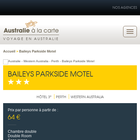
NOS AGENCES
VOYAGE EN AUSTRALIE
Accueil
>
Baileys Parkside Motel
BAILEYS PARKSIDE MOTEL
HÔTEL 3*
PERTH
WESTERN AUSTRALIA
Prix par personne à partir de :
64 €
Chambre double
Double Room