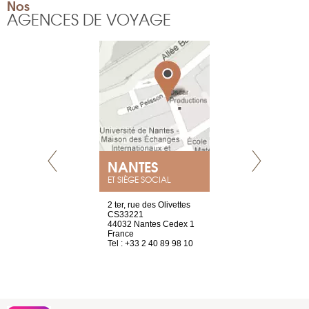
Nos
AGENCES DE VOYAGE
NANTES
GENÈV
ET SIÈGE SOCIAL
Saint-Exupéry
2 ter, rue des Olivettes
rue de Montc
n
CS33221
1207 Genèv
44032 Nantes Cedex 1
Suisse
 81 88 45 65
France
Tel : +41 22 
Tel : +33 2 40 89 98 10