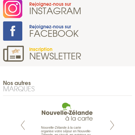
Rejoignez-nous sur
INSTAGRAM
Rejoignez-nous sur
FACEBOOK
Inscription
NEWSLETTER
Nos autres
MARQUES
Nouvelle-Zélande à la carte
te est le spécialiste
Notre site Odyssée
organise votre séjour en Nouvelle-
 le Pacifique.
qui regroupe l’ens
Zélande, en circuit, en autotour ou