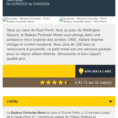
Sans repas
Du 01/04/2027 au 31/03/2028
Situé au cœur de East Perth, face au parc de Wellington
Square, le Baileys Parkside Motel vous plonge dans une
ambiance rétro inspirée des années 1960, mêlant charme
vintage et confort moderne. Avec plus de 100 bars et
restaurants à proximité, ce petit motel est une adresse parfaite
pour un séjour alliant détente, découverte et bon rapport
qualité-prix.
AFFICHER LA CARTE
4.91
/ 5 sur
11
vote(s)
L’HÔTEL
Le
Baileys Parkside Motel
se situe à l’Est de Perth, à 12 minutes à pied
de la Swan River et 7 minutes en voiture de l’Optus Stadium et