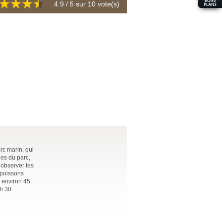
4.9
/ 5 sur
10
vote(s)
rc marin, qui
les du parc,
 observer les
 poissons
s environ 45
 h 30