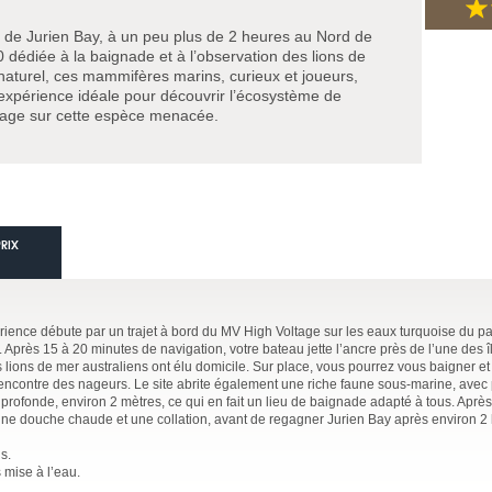
n de Jurien Bay, à un peu plus de 2 heures au Nord de
 dédiée à la baignade et à l’observation des lions de
 naturel, ces mammifères marins, curieux et joueurs,
expérience idéale pour découvrir l’écosystème de
tage sur cette espèce menacée.
PRIX
érience débute par un trajet à bord du MV High Voltage sur les eaux turquoise du pa
près 15 à 20 minutes de navigation, votre bateau jette l’ancre près de l’une des î
lions de mer australiens ont élu domicile. Sur place, vous pourrez vous baigner et
rencontre des nageurs. Le site abrite également une riche faune sous-marine, avec
 profonde, environ 2 mètres, ce qui en fait un lieu de baignade adapté à tous. Aprè
 une douche chaude et une collation, avant de regagner Jurien Bay après environ 2
s.
 mise à l’eau.