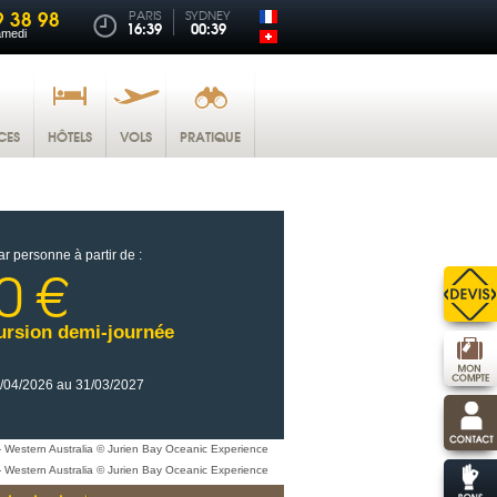
9 38 98
PARIS
SYDNEY
16:39
00:39
amedi
CES
HÔTELS
VOLS
PRATIQUE
ar personne à partir de :
0 €
ursion demi-journée
/04/2026 au 31/03/2027