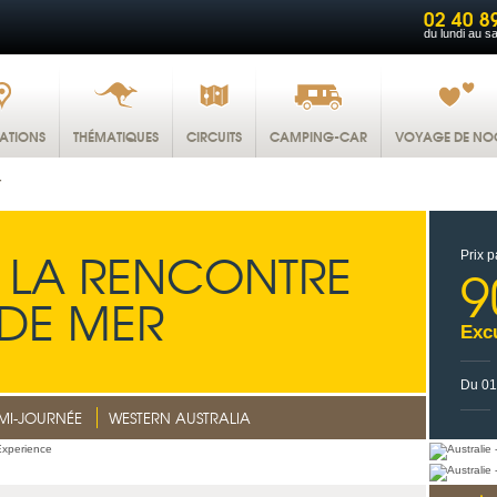
02 40 8
du lundi au s
NATIONS
THÉMATIQUES
CIRCUITS
CAMPING-CAR
VOYAGE DE NO
r
 LA RENCONTRE
Prix p
9
 DE MER
Exc
Du 01
MI-JOURNÉE
WESTERN AUSTRALIA