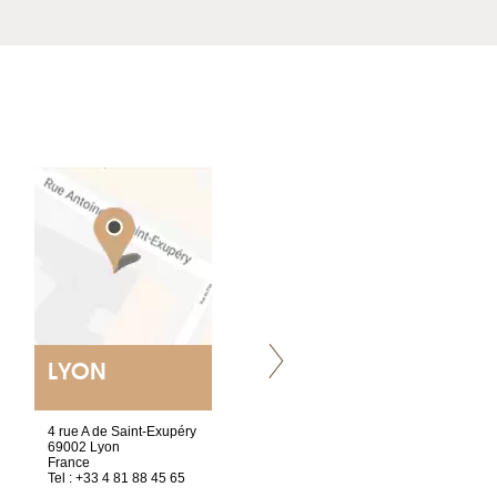
LYON
NANTES
ET SIÈGE SOCIAL
4 rue A de Saint-Exupéry
2 ter, rue des Olivettes
69002 Lyon
CS33221
France
44032 Nantes Cedex 1
Tel : +33 4 81 88 45 65
France
Tel : +33 2 40 89 98 10