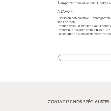
À emporter
: maillot de bain, lunettes de
À SAVOIR
Excursion non privative. Départ garan
lions de mer).
Rendez-vous 10 minutes avant l’heure d
Départ tous les jours entre
6 h 45
et
7 h
Les enfants de 2 ans et moins n’ont pas 
CONTACTEZ NOS SPÉCIALISTES 