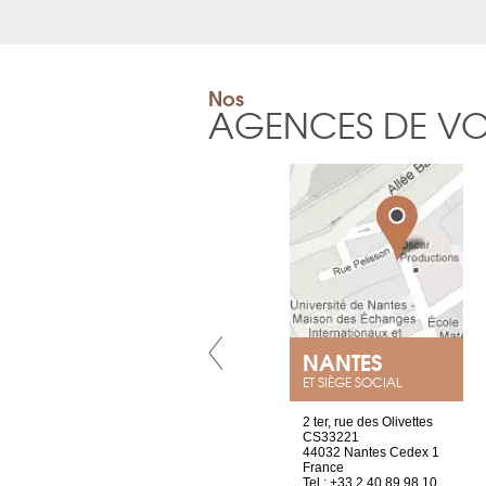
Nos
AGENCES DE V
LYON
NANTES
ET SIÈGE SOCIAL
4 rue A de Saint-Exupéry
2 ter, rue des Olivettes
69002 Lyon
CS33221
France
44032 Nantes Cedex 1
Tel : +33 4 81 88 45 65
France
Tel : +33 2 40 89 98 10