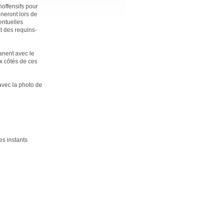
noffensifs pour
neront lors de
entuelles
ct des requins-
anent avec le
ux côtés de ces
avec la photo de
es instants