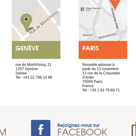
GENÈVE
PARIS
rue de Montchoisy, 21
Nouvelle adresse à
1207 Genève
partir du 13 novembre
Suisse
12 rue de la Chaussée
Tel : +41 22 786 14 88
d’Antin
75009 Paris
France
Tel : +33 1 83 79 69 71
Rejoignez-nous sur
AM
FACEBOOK