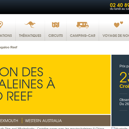
02 40 8
du lundi au s
NATIONS
THÉMATIQUES
CIRCUITS
CAMPING-CAR
VOYAGE DE NO
ngaloo Reef
ION DES
Prix p
2
ALEINES À
Croi
 REEF
Obser
Du 26
EXMOUTH
WESTERN AUSTRALIA