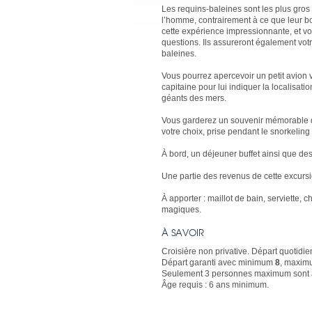
Les requins-baleines sont les plus gros
l’homme, contrairement à ce que leur b
cette expérience impressionnante, et v
questions. Ils assureront également votr
baleines.
Vous pourrez apercevoir un petit avion 
capitaine pour lui indiquer la localisat
géants des mers.
Vous garderez un souvenir mémorable de
votre choix, prise pendant le snorkeling
À bord, un déjeuner buffet ainsi que des
Une partie des revenus de cette excursi
À apporter : maillot de bain, serviette,
magiques.
À SAVOIR
Croisière non privative. Départ quotidi
Départ garanti avec minimum
8
, maxi
Seulement 3 personnes maximum sont aut
Âge requis : 6 ans minimum.