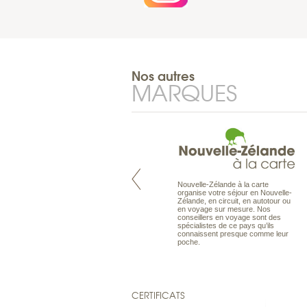
Nos autres
MARQUES
Nouvelle-Zélande à la carte
Pacifique à la carte est le spécialiste
organise votre séjour en Nouvelle-
des voyages dans le Pacifique.
Zélande, en circuit, en autotour ou
Partez à l’autre bout du monde, en
en voyage sur mesure. Nos
séjour ou en croisière, pour
conseillers en voyage sont des
découvrir des peuples et des îles
spécialistes de ce pays qu’ils
toujours plus surprenants, en hôtels
connaissent presque comme leur
de luxe, comme dans des pensions
poche.
de charme.
CERTIFICATS