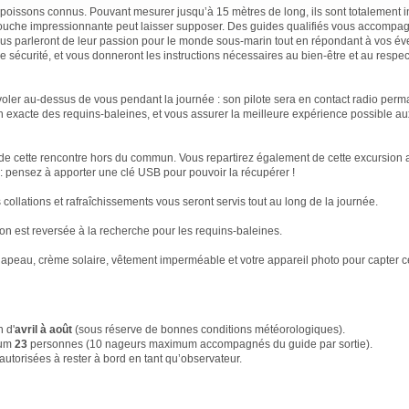
 poissons connus. Pouvant mesurer jusqu’à 15 mètres de long, ils sont totalement i
ouche impressionnante peut laisser supposer. Des guides qualifiés vous accompag
ous parleront de leur passion pour le monde sous-marin tout en répondant à vos év
e sécurité, et vous donneront les instructions nécessaires au bien-être et au respe
voler au-dessus de vous pendant la journée : son pilote sera en contact radio perm
ion exacte des requins-baleines, et vous assurer la meilleure expérience possible a
 cette rencontre hors du commun. Vous repartirez également de cette excursion 
 : pensez à apporter une clé USB pour pouvoir la récupérer !
 collations et rafraîchissements vous seront servis tout au long de la journée.
on est reversée à la recherche pour les requins-baleines.
 chapeau, crème solaire, vêtement imperméable et votre appareil photo pour capter c
en
d'
avril à août
(sous réserve de bonnes conditions météorologiques).
mum
23
personnes (10 nageurs maximum accompagnés du guide par sortie).
orisées à rester à bord en tant qu’observateur.