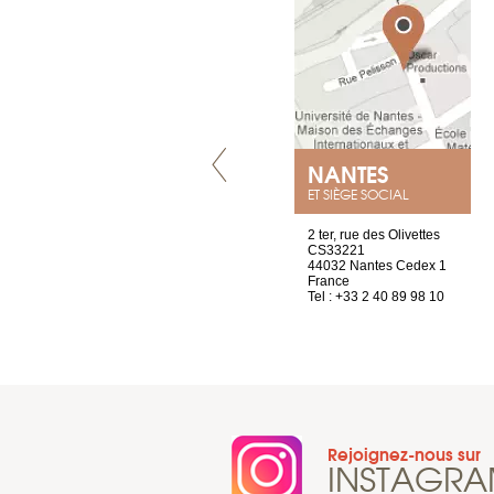
LYON
NANTES
ET SIÈGE SOCIAL
4 rue A de Saint-Exupéry
2 ter, rue des Olivettes
69002 Lyon
CS33221
France
44032 Nantes Cedex 1
Tel : +33 4 81 88 45 65
France
Tel : +33 2 40 89 98 10
Rejoignez-nous sur
INSTAGR