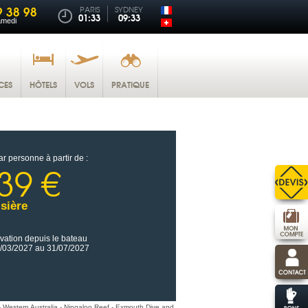
9 38 98
PARIS
SYDNEY
01:33
09:33
amedi
CES
HÔTELS
VOLS
PRATIQUE
ar personne à partir de :
39 €
sière
vation depuis le bateau
/03/2027 au 31/07/2027