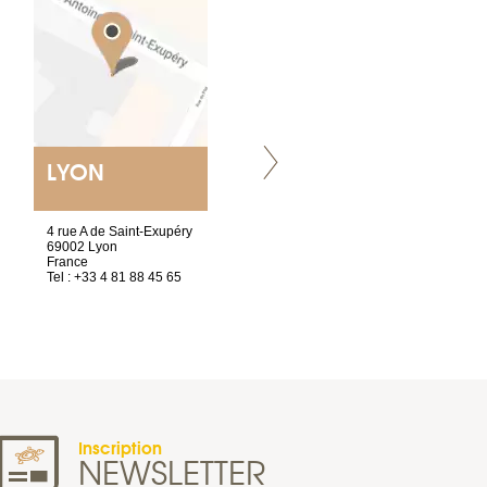
LYON
NANTES
ET SIÈGE SOCIAL
4 rue A de Saint-Exupéry
2 ter, rue des Olivettes
69002 Lyon
CS33221
France
44032 Nantes Cedex 1
Tel : +33 4 81 88 45 65
France
Tel : +33 2 40 89 98 10
Inscription
NEWSLETTER