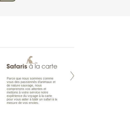
Parce que nous sommes comme
Maldives à la Carte propose tous
vous des passionnés d’animaux et
les types de voyages aux Maldives,
de nature sauvage, nous
en séjour ou en croisière, pour des
comprenons vos attentes et
couples, des vacances en famille ou
mettons à votre service notre
individuels amateurs de croisière.
expérience du voyage à la carte
Une sélection d’îles et hôtels, fruit
pour vous aider à bâtir un safari à la
d’un travail rigoureux, pour offrir le
mesure de vos envies.
meilleur des Maldives.