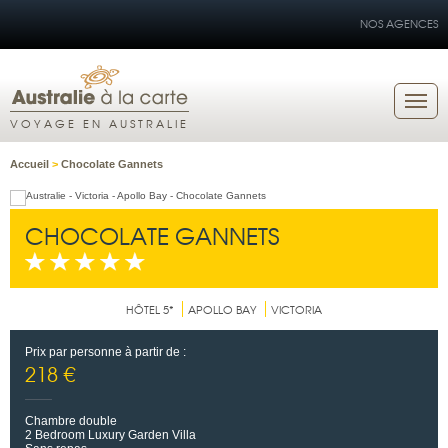
NOS AGENCES
VOYAGE EN AUSTRALIE
Accueil
>
Chocolate Gannets
CHOCOLATE GANNETS
HÔTEL 5*
APOLLO BAY
VICTORIA
Prix par personne à partir de :
218 €
Chambre double
2 Bedroom Luxury Garden Villa