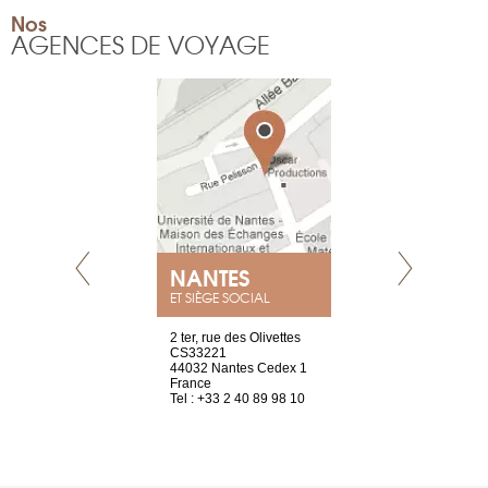
Nos
AGENCES DE VOYAGE
NANTES
GENÈV
ET SIÈGE SOCIAL
Saint-Exupéry
2 ter, rue des Olivettes
rue de Montc
n
CS33221
1207 Genèv
44032 Nantes Cedex 1
Suisse
 81 88 45 65
France
Tel : +41 22 
Tel : +33 2 40 89 98 10