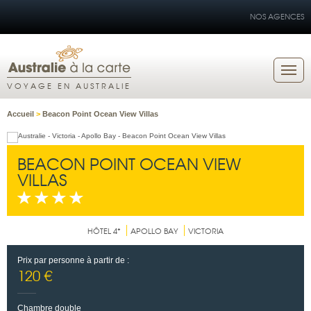
NOS AGENCES
VOYAGE EN AUSTRALIE
Accueil
>
Beacon Point Ocean View Villas
BEACON POINT OCEAN VIEW
VILLAS
HÔTEL 4*
APOLLO BAY
VICTORIA
Prix par personne à partir de :
120 €
Chambre double