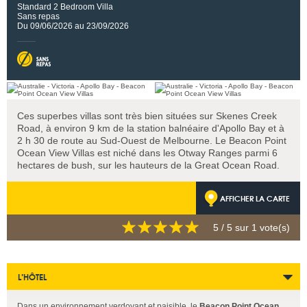
Standard 2 Bedroom Villa
Sans repas
Du 09/06/2026 au 23/09/2026
Ces superbes villas sont très bien situées sur Skenes Creek
Road, à environ 9 km de la station balnéaire d'Apollo Bay et à
2 h 30 de route au Sud-Ouest de Melbourne. Le Beacon Point
Ocean View Villas est niché dans les Otway Ranges parmi 6
hectares de bush, sur les hauteurs de la Great Ocean Road.
AFFICHER LA CARTE
5
/ 5 sur
1
vote(s)
L’HÔTEL
Dans un environnement verdoyant et paisible, le
Beacon Point Ocean