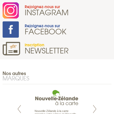
Rejoignez-nous sur
INSTAGRAM
Rejoignez-nous sur
FACEBOOK
Inscription
NEWSLETTER
Nos autres
MARQUES
Nouvelle-Zélande à la carte
te est le spécialiste
Notre site Odyssée