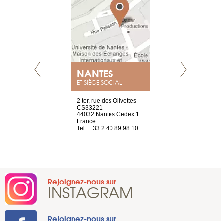
NANTES
GENÈV
ET SIÈGE SOCIAL
Saint-Exupéry
2 ter, rue des Olivettes
rue de Montc
n
CS33221
1207 Genèv
44032 Nantes Cedex 1
Suisse
 81 88 45 65
France
Tel : +41 22 
Tel : +33 2 40 89 98 10
Rejoignez-nous sur
INSTAGRAM
Rejoignez-nous sur