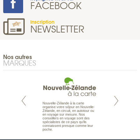
FACEBOOK
Inscription
NEWSLETTER
Nos autres
MARQUES
Nouvelle-Zélande à la carte
te est le spécialiste
Notre site Odyssée
organise votre séjour en Nouvelle-
 le Pacifique.
qui regroupe l’ens
Zélande, en circuit, en autotour ou
bout du monde, en
offres de voyages.
en voyage sur mesure. Nos
sière, pour
moteur de recherch
conseillers en voyage sont des
ples et des îles
d’avions, vous tro
spécialistes de ce pays qu’ils
prenants, en hôtels
interactive, Une ge
connaissent presque comme leur
dans des pensions
mariage. Vous pou
poche.
abonner à nos New