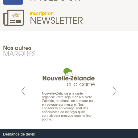
Inscription
NEWSLETTER
Nos autres
MARQUES
Nouvelle-Zélande à la carte
te est le spécialiste
Notre site Odyssée
organise votre séjour en Nouvelle-
 le Pacifique.
qui regroupe l’ens
Zélande, en circuit, en autotour ou
bout du monde, en
offres de voyages.
en voyage sur mesure. Nos
sière, pour
moteur de recherch
conseillers en voyage sont des
ples et des îles
d’avions, vous tro
spécialistes de ce pays qu’ils
prenants, en hôtels
interactive, Une ge
connaissent presque comme leur
dans des pensions
mariage. Vous pou
poche.
abonner à nos New
Demande de devis