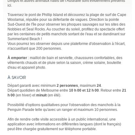
Dingos et autres animaux natifs de l'Australie sont évidemment présents
ici.
Traversez le pont de Phillip Island et découvrez la plage de surf de Cape
Woolamai, réputée pour sa déferlante de vagues. Direction la pointe
Sud-Ouest de l'île pour observer les phoques sauvages sur les sites des
Nobbies et Seal Rocks. Au coucher du soleil, profitez du spectacle offert
par les centaines de petits manchots sortant de l'eau et se dandinant sur
Summerland Beach !
Vous pourrez les observer depuis une plateforme d'observation à l'écart,
n'accueillant que 200 personnes.
À emporter
: maillot de bain et serviette, chaussures confortables, des
vêtements chauds et de pluie selon la saison, crème solaire, bouteille
d'eau et appareil photo.
À SAVOIR
Départ garanti avec minimum
2 personnes
, maximum
24
.
Départ quotidien de Melbourne entre
10 h 00 et 12 h 00
. Retour entre
21
h 00
(en hiver) et
minuit
(en été).
Possibilité d'options qualitatives pour l'observation des manchots à la
Penguin Parade telle qu'avec un ranger et maximum 10 personnes.
Afin de rendre cette visite accessible à un public international, une
application avec informations en différentes langues (dont le français)
peut être chargée gratuitement sur téléphone portable.