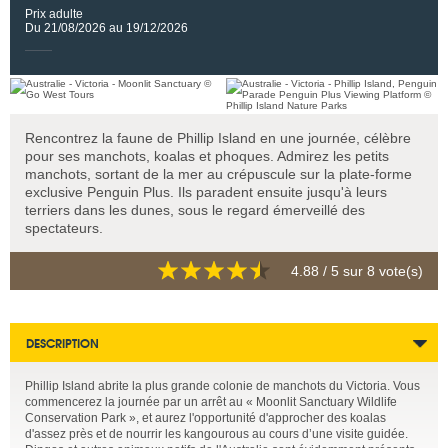
Prix adulte
Du 21/08/2026 au 19/12/2026
Rencontrez la faune de Phillip Island en une journée, célèbre
pour ses manchots, koalas et phoques. Admirez les petits
manchots, sortant de la mer au crépuscule sur la plate-forme
exclusive Penguin Plus. Ils paradent ensuite jusqu'à leurs
terriers dans les dunes, sous le regard émerveillé des
spectateurs.
4.88
/ 5 sur
8
vote(s)
DESCRIPTION
Phillip Island abrite la plus grande colonie de manchots du Victoria. Vous
commencerez la journée par un arrêt au « Moonlit Sanctuary Wildlife
Conservation Park », et aurez l'opportunité d'approcher des koalas
d'assez près et de nourrir les kangourous au cours d’une visite guidée.