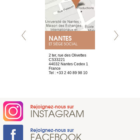
NANTES
GENÈV
ET SIÈGE SOCIAL
Saint-Exupéry
2 ter, rue des Olivettes
rue de Montc
n
CS33221
1207 Genèv
44032 Nantes Cedex 1
Suisse
 81 88 45 65
France
Tel : +41 22 
Tel : +33 2 40 89 98 10
Rejoignez-nous sur
INSTAGRAM
Rejoignez-nous sur
FACEBOOK