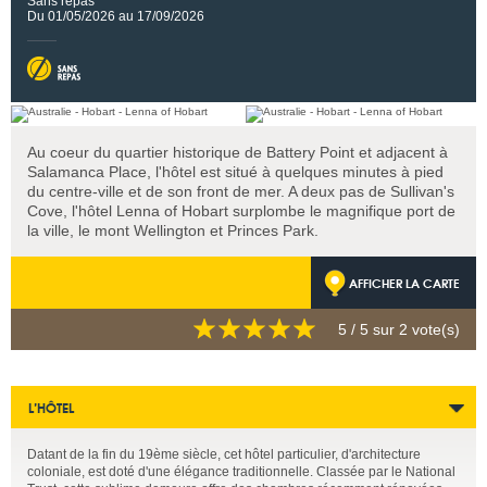
Sans repas
Du 01/05/2026 au 17/09/2026
Au coeur du quartier historique de Battery Point et adjacent à
Salamanca Place, l'hôtel est situé à quelques minutes à pied
du centre-ville et de son front de mer. A deux pas de Sullivan's
Cove, l'hôtel Lenna of Hobart surplombe le magnifique port de
la ville, le mont Wellington et Princes Park.
AFFICHER LA CARTE
5
/ 5 sur
2
vote(s)
L’HÔTEL
Datant de la fin du 19ème siècle, cet hôtel particulier, d'architecture
coloniale, est doté d'une élégance traditionnelle. Classée par le National