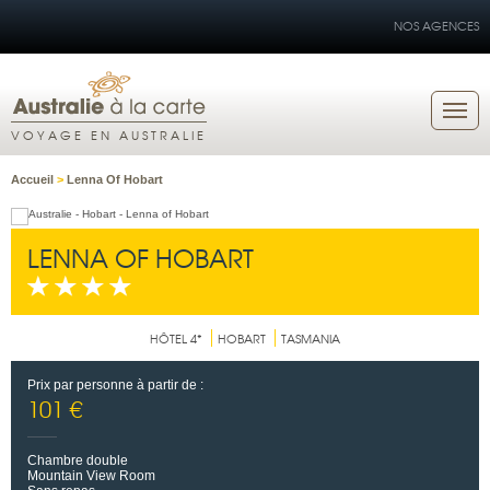
NOS AGENCES
VOYAGE EN AUSTRALIE
Accueil
>
Lenna Of Hobart
LENNA OF HOBART
HÔTEL 4*
HOBART
TASMANIA
Prix par personne à partir de :
101 €
Chambre double
Mountain View Room