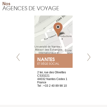
Nos
AGENCES DE VOYAGE
NANTES
GENÈV
ET SIÈGE SOCIAL
Saint-Exupéry
2 ter, rue des Olivettes
rue de Montc
n
CS33221
1207 Genèv
44032 Nantes Cedex 1
Suisse
 81 88 45 65
France
Tel : +41 22 
Tel : +33 2 40 89 98 10