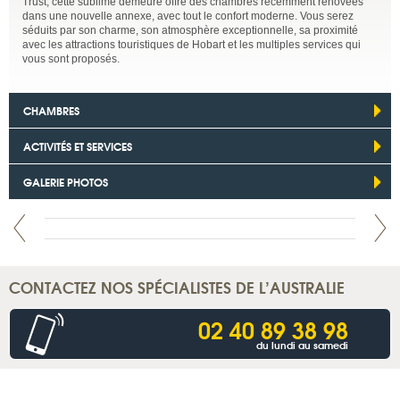
Trust, cette sublime demeure offre des chambres récemment rénovées
dans une nouvelle annexe, avec tout le confort moderne. Vous serez
séduits par son charme, son atmosphère exceptionnelle, sa proximité
avec les attractions touristiques de Hobart et les multiples services qui
vous sont proposés.
CHAMBRES
ACTIVITÉS ET SERVICES
GALERIE PHOTOS
CONTACTEZ NOS SPÉCIALISTES DE L’AUSTRALIE
02 40 89 38 98
du lundi au samedi