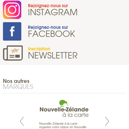
Rejoignez-nous sur
INSTAGRAM
Rejoignez-nous sur
FACEBOOK
Inscription
NEWSLETTER
Nos autres
MARQUES
Nouvelle-Zélande à la carte
te est le spécialiste
Notre site Odyssée
organise votre séjour en Nouvelle-
 le Pacifique.
qui regroupe l’ens