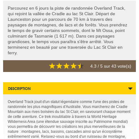
Parcourez en 6 jours la piste de randonnée Overland Track,
qui rejoint la vallée de Cradle au lac St Clair. Départ de
Launceston pour un parcours de 70 km à travers des
paysages de montagnes, de lacs et de forêts. Vous prendrez
le temps de gravir certains sommets, dont le Mt Ossa, point
culminant de Tasmanie (1 617 m). Dans ces paysages
grandioses, le temps vous paraîtra s'être arrêté. Vous
terminerez en beauté par une traversée du Lac St Clair en
ferry.
4.3
/ 5 sur
43
vote(s)
DESCRIPTION
Overland Track jouit d'un statut légendaire comme l'une des pistes de
randonnée les plus magnifiques d'Australie. Vous marcherez de Cradle
Mountain aux rives boisées du lac St Clair, en savourant chaque moment
de cette aventure. Ce trek inoubliable à travers la World Heritage
Wilderness Area (une étendue sauvage inscrite au Patrimoine mondial)
vous permettra de découvrir les créations les plus merveilleuses de la
nature : montagnes, lacs, bassins, cascades ainsi qu'un écosystème
extrêmement varié. Relaxez-vous au bord d'un ruisseau de montagne,