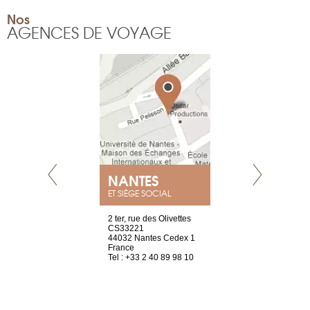
Nos
AGENCES DE VOYAGE
NANTES
GENÈV
ET SIÈGE SOCIAL
Saint-Exupéry
2 ter, rue des Olivettes
rue de Montc
n
CS33221
1207 Genèv
44032 Nantes Cedex 1
Suisse
 81 88 45 65
France
Tel : +41 22 
Tel : +33 2 40 89 98 10