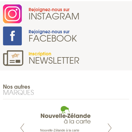
Rejoignez-nous sur
INSTAGRAM
Rejoignez-nous sur
FACEBOOK
Inscription
NEWSLETTER
Nos autres
MARQUES
Nouvelle-Zélande à la carte
te est le spécialiste
Notre site Odyssée