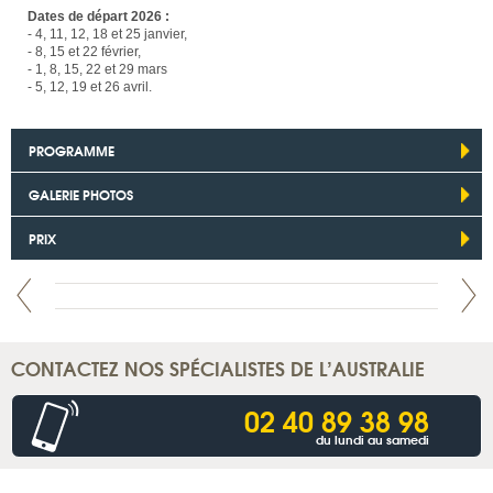
Dates de départ 2026 :
- 4, 11, 12, 18 et 25 janvier,
- 8, 15 et 22 février,
- 1, 8, 15, 22 et 29 mars
- 5, 12, 19 et 26 avril.
PROGRAMME
GALERIE PHOTOS
PRIX
CONTACTEZ NOS SPÉCIALISTES DE L’AUSTRALIE
02 40 89 38 98
du lundi au samedi