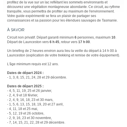
profitez de la vue sur un lac reflétant les sommets environnants et
découvrez une végétation montagneuse abondante. Ce circuit, au rythme
tranquille, vous permettra de profiter au maximum de l'environnement.
Votre guide expérimenté se fera un plaisir de partager ses
connaissances et sa passion pour les étendues sauvages de Tasmanie.
À SAVOIR
Circuit non privatif. Départ garanti minimum
6
personnes, maximum
10
.
Départ de Launceston vers
6 h 45
, retour vers
17 h 00
.
Un briefing de 2 heures environ aura lieu la veille du départ à 14 h 00 à
Launceston (explication de votre trekking et remise de votre équipement).
L'âge minimum requis est 12 ans.
Dates de départ 2024 :
- 1, 3, 8, 15, 21, 24, 28 et 29 décembre.
Dates de départ 2025 :
- 4, 5, 11, 19, 25 et 26 janvier,
- 2, 4, 9 et 18 février,
- 2, 4, 9, 16, 18, 23 et 30 mars,
- 1, 5, 6, 13, 15, 18, 19, 20 et 27 avril,
- 4, 11, 18 et 25 mai,
- 5, 12, 19 et 26 octobre,
- 2, 9, 16, 23 et 30 novembre,
- 7, 14, 15, 21, 22, 28 et 29 décembre.