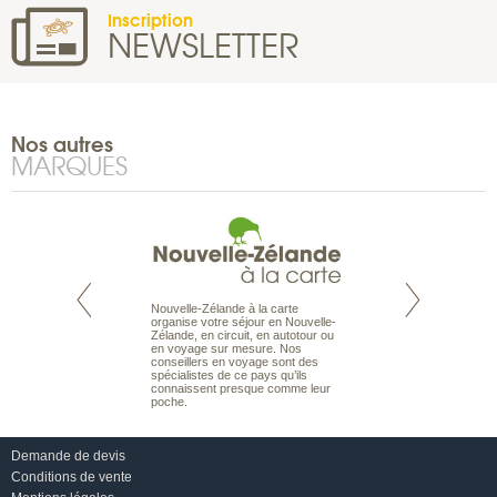
Inscription
NEWSLETTER
Nos autres
MARQUES
Nouvelle-Zélande à la carte
te est le spécialiste
Notre site Odyssée
organise votre séjour en Nouvelle-
 le Pacifique.
qui regroupe l’ens
Zélande, en circuit, en autotour ou
bout du monde, en
offres de voyages.
en voyage sur mesure. Nos
sière, pour
moteur de recherch
conseillers en voyage sont des
ples et des îles
d’avions, vous tro
spécialistes de ce pays qu’ils
prenants, en hôtels
interactive, Une ge
connaissent presque comme leur
dans des pensions
mariage. Vous pou
poche.
abonner à nos New
Demande de devis
Conditions de vente