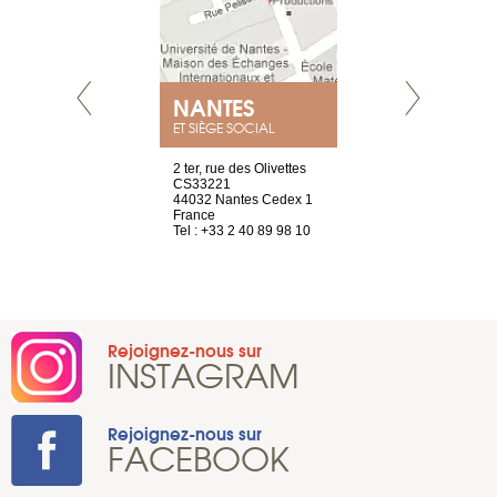
NANTES
GENÈV
ET SIÈGE SOCIAL
Saint-Exupéry
2 ter, rue des Olivettes
rue de Montc
n
CS33221
1207 Genèv
44032 Nantes Cedex 1
Suisse
 81 88 45 65
France
Tel : +41 22 
Tel : +33 2 40 89 98 10
Rejoignez-nous sur
INSTAGRAM
Rejoignez-nous sur
FACEBOOK