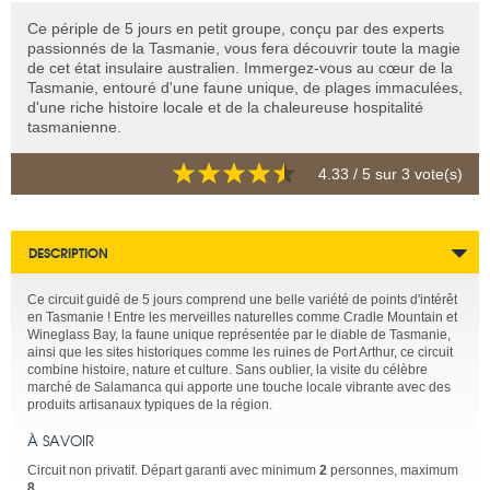
Ce périple de 5 jours en petit groupe, conçu par des experts
passionnés de la Tasmanie, vous fera découvrir toute la magie
de cet état insulaire australien. Immergez-vous au cœur de la
Tasmanie, entouré d'une faune unique, de plages immaculées,
d'une riche histoire locale et de la chaleureuse hospitalité
tasmanienne.
4.33
/ 5 sur
3
vote(s)
DESCRIPTION
Ce circuit guidé de 5 jours comprend une belle variété de points d'intérêt
en Tasmanie ! Entre les merveilles naturelles comme Cradle Mountain et
Wineglass Bay, la faune unique représentée par le diable de Tasmanie,
ainsi que les sites historiques comme les ruines de Port Arthur, ce circuit
combine histoire, nature et culture. Sans oublier, la visite du célèbre
marché de Salamanca qui apporte une touche locale vibrante avec des
produits artisanaux typiques de la région.
À SAVOIR
Circuit non privatif. Départ garanti avec minimum
2
personnes, maximum
8
.