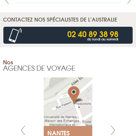
CONTACTEZ NOS SPÉCIALISTES DE L’AUSTRALIE
02 40 89 38 98
du lundi au samedi
Nos
AGENCES DE VOYAGE
NANTES
GENÈV