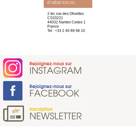
ET SIÈGE SOCIAL
Saint-Exupéry
2 ter, rue des Olivettes
rue de Montc
n
CS33221
1207 Genèv
44032 Nantes Cedex 1
Suisse
 81 88 45 65
France
Tel : +41 22 
Tel : +33 2 40 89 98 10
Rejoignez-nous sur
INSTAGRAM
Rejoignez-nous sur
FACEBOOK
Inscription
NEWSLETTER