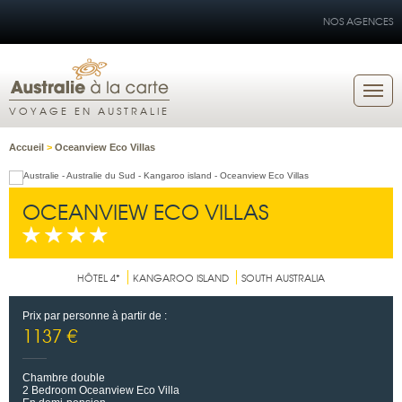
NOS AGENCES
VOYAGE EN AUSTRALIE
Accueil
>
Oceanview Eco Villas
OCEANVIEW ECO VILLAS
HÔTEL 4*
KANGAROO ISLAND
SOUTH AUSTRALIA
Prix par personne à partir de :
1137 €
Chambre double
2 Bedroom Oceanview Eco Villa