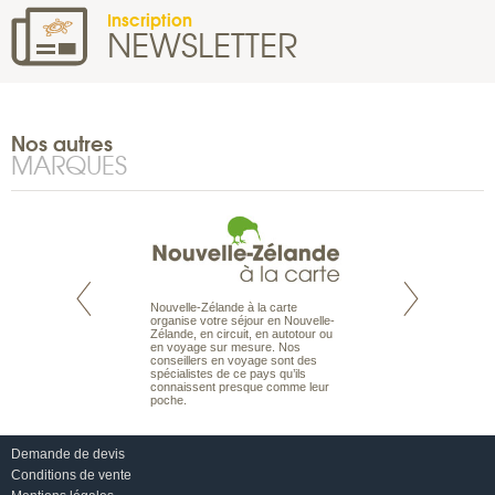
Inscription
NEWSLETTER
Nos autres
MARQUES
Nouvelle-Zélande à la carte
te est le spécialiste
Notre site Odyssée
organise votre séjour en Nouvelle-
 le Pacifique.
qui regroupe l’ens
Zélande, en circuit, en autotour ou
bout du monde, en
offres de voyages.
en voyage sur mesure. Nos
sière, pour
moteur de recherch
conseillers en voyage sont des
ples et des îles
d’avions, vous tro
spécialistes de ce pays qu’ils
prenants, en hôtels
interactive, Une ge
connaissent presque comme leur
dans des pensions
mariage. Vous pou
poche.
abonner à nos New
Demande de devis
Conditions de vente