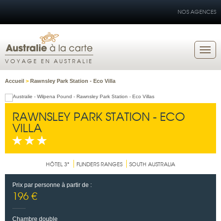
NOS AGENCES
VOYAGE EN AUSTRALIE
Accueil
>
Rawnsley Park Station - Eco Villa
RAWNSLEY PARK STATION - ECO
VILLA
HÔTEL 3*
FLINDERS RANGES
SOUTH AUSTRALIA
Prix par personne à partir de :
196 €
Chambre double