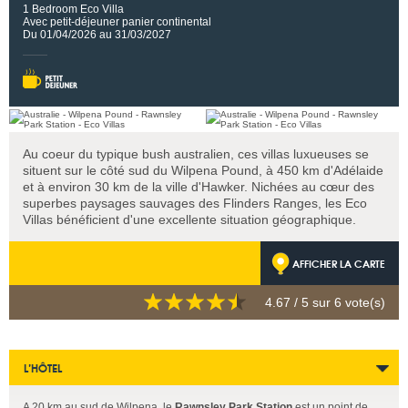
1 Bedroom Eco Villa
Avec petit-déjeuner panier continental
Du 01/04/2026 au 31/03/2027
Au coeur du typique bush australien, ces villas luxueuses se
situent sur le côté sud du Wilpena Pound, à 450 km d'Adélaide
et à environ 30 km de la ville d'Hawker. Nichées au cœur des
superbes paysages sauvages des Flinders Ranges, les Eco
Villas bénéficient d'une excellente situation géographique.
AFFICHER LA CARTE
4.67
/ 5 sur
6
vote(s)
L’HÔTEL
A 20 km au sud de Wilpena, le
Rawnsley Park Station
est un point de