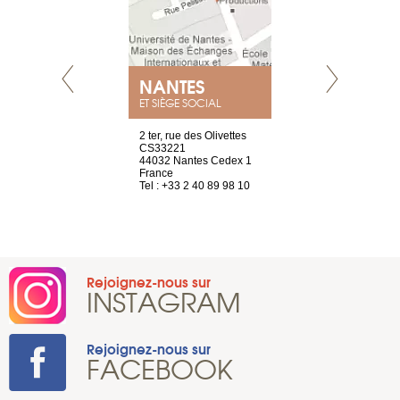
NANTES
GENÈV
ET SIÈGE SOCIAL
Saint-Exupéry
2 ter, rue des Olivettes
rue de Montc
n
CS33221
1207 Genèv
44032 Nantes Cedex 1
Suisse
 81 88 45 65
France
Tel : +41 22 
Tel : +33 2 40 89 98 10
Rejoignez-nous sur
INSTAGRAM
Rejoignez-nous sur
FACEBOOK