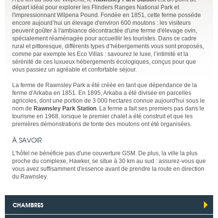
départ idéal pour explorer les Flinders Ranges National Park et
l'impressionnant Wilpena Pound. Fondée en 1851, cette ferme possède
encore aujourd’hui un élevage d'environ 600 moutons : les visiteurs
peuvent goûter à l'ambiance décontractée d'une ferme d'élevage ovin,
spécialement réaménagée pour accueillir les touristes. Dans ce cadre
rural et pittoresque, différents types d’hébergements vous sont proposés,
comme par exemple les Eco Villas : savourez le luxe, l’intimité et la
sérénité de ces luxueux hébergements écologiques, conçus pour que
vous passiez un agréable et confortable séjour.
La ferme de Rawnsley Park a été créée en tant que dépendance de la
ferme d'Arkaba en 1851. En 1895, Arkaba a été divisée en parcelles
agricoles, dont une portion de 3 000 hectares connue aujourd'hui sous le
nom de
Rawnsley Park Station
. La ferme a fait ses premiers pas dans le
tourisme en 1968, lorsque le premier chalet a été construit et que les
premières démonstrations de tonte des moutons ont été organisées.
À SAVOIR
L'hôtel ne bénéficie pas d'une couverture GSM. De plus, la ville la plus
proche du complexe, Hawker, se situe à 30 km au sud : assurez-vous que
vous avez suffisamment d'essence avant de prendre la route en direction
du Rawnsley.
CHAMBRES