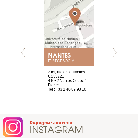
NANTES
GENÈV
ET SIÈGE SOCIAL
Saint-Exupéry
2 ter, rue des Olivettes
rue de Montc
n
CS33221
1207 Genèv
44032 Nantes Cedex 1
Suisse
 81 88 45 65
France
Tel : +41 22 
Tel : +33 2 40 89 98 10
Rejoignez-nous sur
INSTAGRAM