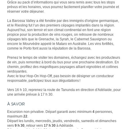
Grâce au pack d’informations qui vous sera remis avec tous les stops
prévus et les horaires, vous pourrez facilement planifier votre journée et
réserver votre déjeuner.
La Barossa Valley a été fondée par des immigrés d'origine germanique,
et le Riesling fut l’un des premiers cépages implantés dans la région.
Aujourd’hui, son terroir et son climat continental en font une région
propice pour la production de vins rouges, on retrouve de nombreux
cépages tels que le Grenache, la Syrah, le Cabernet Sauvignon ou
encore le Mourvèdre appelé le Mataro en Australie. Les vins fortifiés,
comme le Porto font aussi la réputation de la Barossa.
Prenez le temps de visiter les domaines, échangez avec les producteurs
de vin, puis remontez à bord du bus pour une prochaine destination. En
chemin, profitez des magnifiques paysages alliant vignobles et collines
verdoyantes.
Avec le tour Hop-On Hop-Off, pas besoin de désigner un conducteur
responsable, participez tous aux dégustations !
Vers 16 h 10, reprenez la route de Tanunda en direction d'Adélaide, pour
une arrivée prévue à 17 h 30.
À SAVOIR
Excursion non privative. Départ garanti avec minimum
4
personnes,
maximum
22
.
Départ les lundis, mercredis, jeudis, vendredis, samedis et dimanches
vers
9 h 30
, retour vers
17 h 30
à Adélaide.