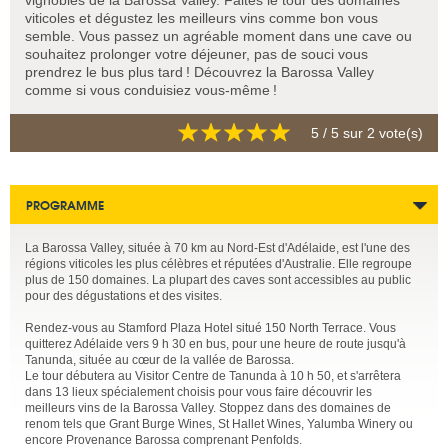
vignobles de la Barossa Valley. Faites le tour des domaines
viticoles et dégustez les meilleurs vins comme bon vous
semble. Vous passez un agréable moment dans une cave ou
souhaitez prolonger votre déjeuner, pas de souci vous
prendrez le bus plus tard ! Découvrez la Barossa Valley
comme si vous conduisiez vous-même !
5
/ 5 sur
2
vote(s)
PROGRAMME
La Barossa Valley, située à 70 km au Nord-Est d'Adélaide, est l'une des
régions viticoles les plus célèbres et réputées d'Australie. Elle regroupe
plus de 150 domaines. La plupart des caves sont accessibles au public
pour des dégustations et des visites.
Rendez-vous au Stamford Plaza Hotel situé 150 North Terrace. Vous
quitterez Adélaide vers 9 h 30 en bus, pour une heure de route jusqu'à
Tanunda, située au cœur de la vallée de Barossa.
Le tour débutera au Visitor Centre de Tanunda à 10 h 50, et s'arrêtera
dans 13 lieux spécialement choisis pour vous faire découvrir les
meilleurs vins de la Barossa Valley. Stoppez dans des domaines de
renom tels que Grant Burge Wines, St Hallet Wines, Yalumba Winery ou
encore Provenance Barossa comprenant Penfolds.