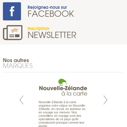
Rejoignez-nous sur
FACEBOOK
Inscription
NEWSLETTER
Nos autres
MARQUES
Nouvelle-Zélande à la carte
te est le spécialiste
Notre site Odyssée
organise votre séjour en Nouvelle-
 le Pacifique.
qui regroupe l’ens
Zélande, en circuit, en autotour ou
bout du monde, en
offres de voyages.
en voyage sur mesure. Nos
sière, pour
moteur de recherch
conseillers en voyage sont des
ples et des îles
d’avions, vous tro
spécialistes de ce pays qu’ils
prenants, en hôtels
interactive, Une ge
connaissent presque comme leur
dans des pensions
mariage. Vous pou
poche.
abonner à nos New