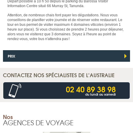
Départ possible à 10 h 50 depuis le parking du Barossa Visitor
Information Centre situé 66 Murray St, Tanunda.
Attention, de nombreux chais font payer les dégustations. Nous vous
conseillons de planifier votre journée et de réserver votre restaurant. Le
tour en bus permet de visiter maximum 4 domaines viticoles (environ 1
heure sur place). Si vous choisissez de prendre 2 heures pour déjeuner,
alors vous ne visiterez que 3 domaines. Soyez à l'heure au point de
rendez-vous, votre bus n'attendra pas !
PRIX
CONTACTEZ NOS SPÉCIALISTES DE L’AUSTRALIE
02 40 89 38 98
du lundi au samedi
Nos
AGENCES DE VOYAGE