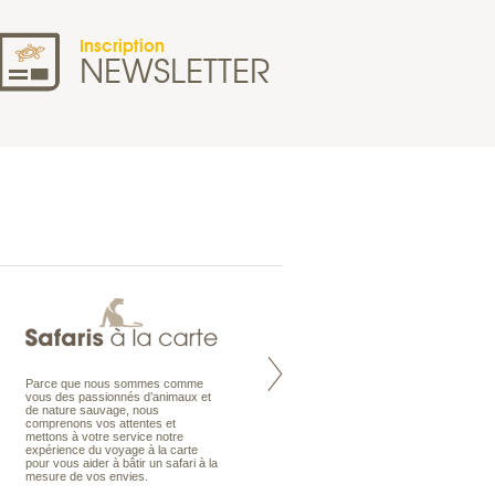
Inscription
NEWSLETTER
Parce que nous sommes comme
Maldives à la Carte propose tous
vous des passionnés d’animaux et
les types de voyages aux Maldives,
de nature sauvage, nous
en séjour ou en croisière, pour des
comprenons vos attentes et
couples, des vacances en famille ou
mettons à votre service notre
individuels amateurs de croisière.
expérience du voyage à la carte
Une sélection d’îles et hôtels, fruit
pour vous aider à bâtir un safari à la
d’un travail rigoureux, pour offrir le
mesure de vos envies.
meilleur des Maldives.