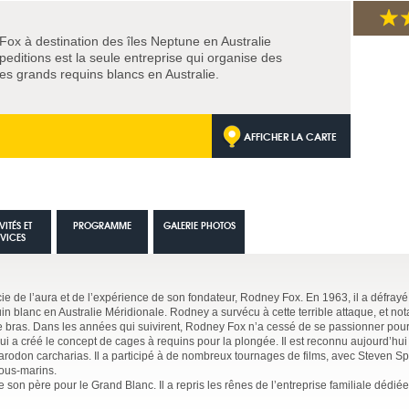
x à destination des îles Neptune en Australie
ditions est la seule entreprise qui organise des
des grands requins blancs en Australie.
AFFICHER LA CARTE
VITÉS ET
PROGRAMME
GALERIE PHOTOS
RVICES
ie de l’aura et de l’expérience de son fondateur, Rodney Fox. En 1963, il a défrayé
uin blanc en Australie Méridionale. Rodney a survécu à cette terrible attaque, et n
 le bras. Dans les années qui suivirent, Rodney Fox n’a cessé de se passionner pour
i qui a créé le concept de cages à requins pour la plongée. Il est reconnu aujourd’h
arodon carcharias. Il a participé à de nombreux tournages de films, avec Steven Sp
ous-marins.
 son père pour le Grand Blanc. Il a repris les rênes de l’entreprise familiale dédiée