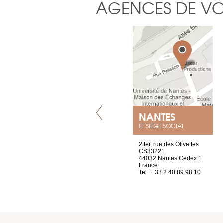
AGENCES DE V
LYON
NANTES
ET SIÈGE SOCIAL
4 rue A de Saint-Exupéry
2 ter, rue des Olivettes
69002 Lyon
CS33221
France
44032 Nantes Cedex 1
Tel : +33 4 81 88 45 65
France
Tel : +33 2 40 89 98 10