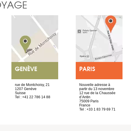
OYAGE
GENÈVE
PARIS
rue de Montchoisy, 21
Nouvelle adresse à
1207 Genève
partir du 13 novembre
Suisse
12 rue de la Chaussée
Tel : +41 22 786 14 88
d’Antin
75009 Paris
France
Tel : +33 1 83 79 69 71