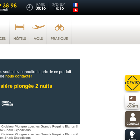
9 38 98
PARIS
SYDNEY
08:16
16:16
amedi
CES
HÔTELS
VOLS
PRATIQUE
s souhaitez connaitre le prix de ce produit
 de
nous contacter
sière plongée 2 nuits