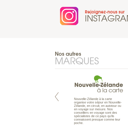
Rejoignez-nous sur
INSTAGR
Nos autres
MARQUES
Nouvelle-Zélande à la carte
Pacifique à la carte est le spécialiste
organise votre séjour en Nouvelle-
des voyages dans le Pacifique.
Zélande, en circuit, en autotour ou
Partez à l’autre bout du monde, en
en voyage sur mesure. Nos
séjour ou en croisière, pour
conseillers en voyage sont des
découvrir des peuples et des îles
spécialistes de ce pays qu’ils
toujours plus surprenants, en hôtels
connaissent presque comme leur
de luxe, comme dans des pensions
poche.
de charme.