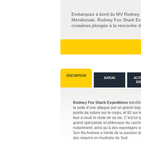
Embarquez à bord du MV Rodney Fo
Méridionale. Rodney Fox Shark Expe
croisières plongée à la rencontre 
DESCRIPTION
BATEAU
ACTI
SE
Rodney Fox Shark Expeditions
bénéfic
la suite d’une attaque par un grand req
points de suture sur le corps, et 92 sur
leur a voué le reste de sa vie. C’est lu
grand spécialiste et défenseur du carch
notamment, ainsi qu’à des reportages s
Son fils Andrew a hérité de la passion de
des requins en Australie du Sud.