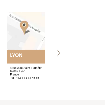
LYON
NANTES
ET SIÈGE SOCIAL
4 rue A de Saint-Exupéry
2 ter, rue des Olivettes
69002 Lyon
CS33221
France
44032 Nantes Cedex 1
Tel : +33 4 81 88 45 65
France
Tel : +33 2 40 89 98 10