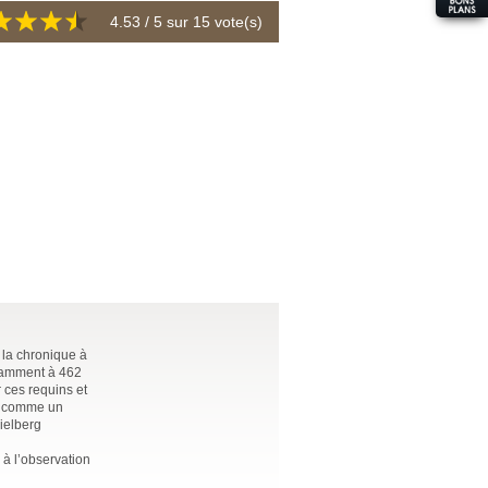
4.53
/ 5 sur
15
vote(s)
 la chronique à
otamment à 462
 ces requins et
ui comme un
ielberg
 à l’observation