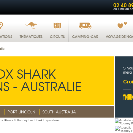
02 40 8
du lundi au s
NATIONS
THÉMATIQUES
CIRCUITS
CAMPING-CAR
VOYAGE DE NO
lie
OX SHARK
Si vou
merci
S - AUSTRALIE
Croi
E
PORT LINCOLN
SOUTH AUSTRALIA