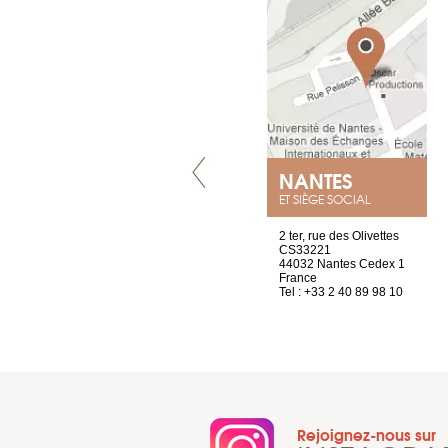
LYON
NANTES
ET SIÈGE SOCIAL
4 rue A de Saint-Exupéry
2 ter, rue des Olivettes
69002 Lyon
CS33221
France
44032 Nantes Cedex 1
Tel : +33 4 81 88 45 65
France
Tel : +33 2 40 89 98 10
Rejoignez-nous sur