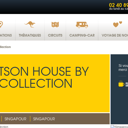
02 40 8
du lundi au s
NATIONS
THÉMATIQUES
CIRCUITS
CAMPING-CAR
VOYAGE DE NO
lection
TSON HOUSE BY
Si vou
merci
 COLLECTION
SINGAPOUR
SINGAPOUR