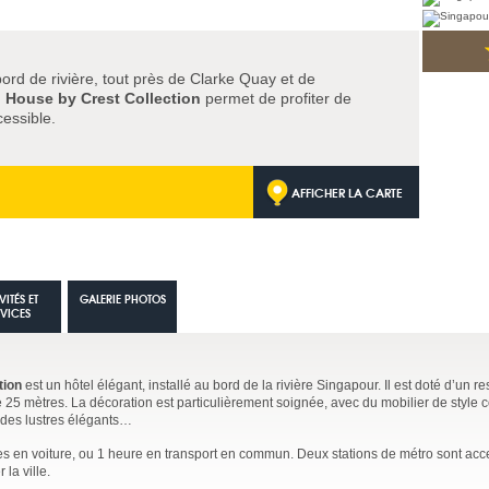
bord de rivière, tout près de Clarke Quay et de
 House by Crest Collection
permet de profiter de
cessible.
AFFICHER LA CARTE
VITÉS ET
GALERIE PHOTOS
RVICES
tion
est un hôtel élégant, installé au bord de la rivière Singapour. Il est doté d’un re
 25 mètres. La décoration est particulièrement soignée, avec du mobilier de style c
 des lustres élégants…
es en voiture, ou 1 heure en transport en commun. Deux stations de métro sont acc
 la ville.