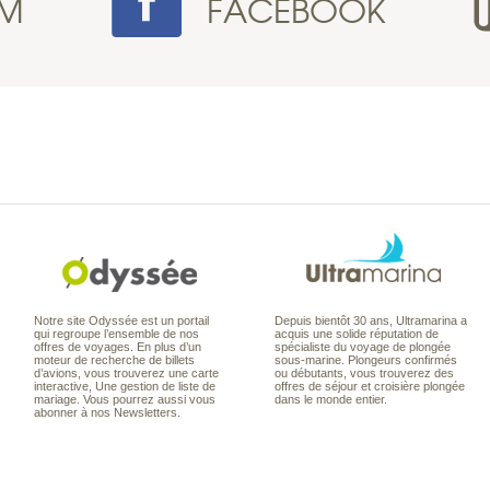
AM
FACEBOOK
Notre site Odyssée est un portail
Depuis bientôt 30 ans, Ultramarina a
qui regroupe l’ensemble de nos
acquis une solide réputation de
offres de voyages. En plus d’un
spécialiste du voyage de plongée
moteur de recherche de billets
sous-marine. Plongeurs confirmés
d’avions, vous trouverez une carte
ou débutants, vous trouverez des
interactive, Une gestion de liste de
offres de séjour et croisière plongée
mariage. Vous pourrez aussi vous
dans le monde entier.
abonner à nos Newsletters.