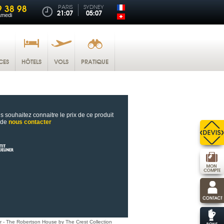
9 38 98
PARIS
SYDNEY
21:07
05:07
amedi
CES
HÔTELS
VOLS
PRATIQUE
s souhaitez connaitre le prix de ce produit
 de
nous contacter