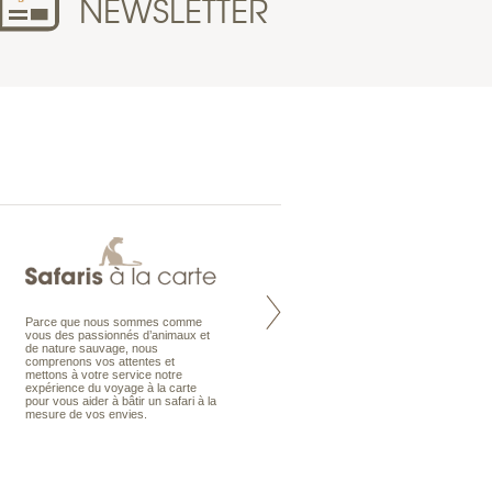
NEWSLETTER
Parce que nous sommes comme
Maldives à la Carte propose tous
vous des passionnés d’animaux et
les types de voyages aux Maldives,
de nature sauvage, nous
en séjour ou en croisière, pour des
comprenons vos attentes et
couples, des vacances en famille ou
mettons à votre service notre
individuels amateurs de croisière.
expérience du voyage à la carte
Une sélection d’îles et hôtels, fruit
pour vous aider à bâtir un safari à la
d’un travail rigoureux, pour offrir le
mesure de vos envies.
meilleur des Maldives.