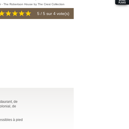
5
/ 5 sur
4
vote(s)
staurant, de
olonial, de
essibles à pied