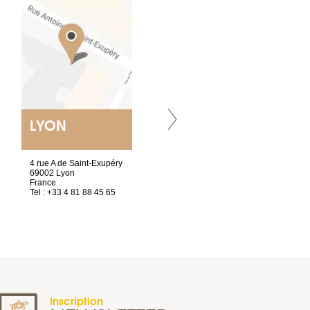
LYON
NANTES
ET SIÈGE SOCIAL
4 rue A de Saint-Exupéry
2 ter, rue des Olivettes
69002 Lyon
CS33221
France
44032 Nantes Cedex 1
Tel : +33 4 81 88 45 65
France
Tel : +33 2 40 89 98 10
Inscription