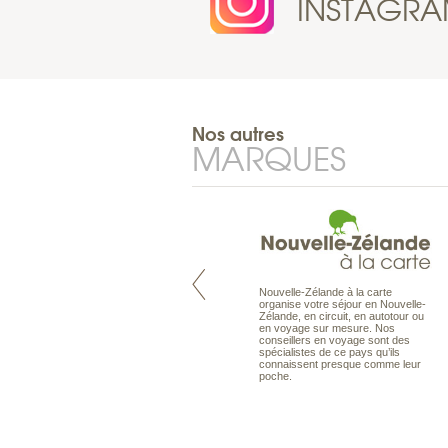
INSTAGR
Nos autres
MARQUES
Nouvelle-Zélande à la carte
Pacifique à la carte est le spécialiste
organise votre séjour en Nouvelle-
des voyages dans le Pacifique.
Zélande, en circuit, en autotour ou
Partez à l’autre bout du monde, en
en voyage sur mesure. Nos
séjour ou en croisière, pour
conseillers en voyage sont des
découvrir des peuples et des îles
spécialistes de ce pays qu’ils
toujours plus surprenants, en hôtels
connaissent presque comme leur
de luxe, comme dans des pensions
poche.
de charme.