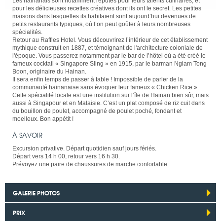
Les hainanais sont notamment réputés pour leurs talents culinaires, et
pour les délicieuses recettes créatives dont ils ont le secret. Les petites
maisons dans lesquelles ils habitaient sont aujourd’hui devenues de
petits restaurants typiques, où l’on peut goûter à leurs nombreuses
spécialités.
Retour au Raffles Hotel. Vous découvrirez l’intérieur de cet établissement
mythique construit en 1887, et témoignant de l'architecture coloniale de
l'époque. Vous passerez notamment par le bar de l’hôtel où a été créé le
fameux cocktail « Singapore Sling » en 1915, par le barman Ngiam Tong
Boon, originaire du Hainan.
Il sera enfin temps de passer à table ! Impossible de parler de la
communauté hainanaise sans évoquer leur fameux « Chicken Rice ».
Cette spécialité locale est une institution sur l’île de Hainan bien sûr, mais
aussi à Singapour et en Malaisie. C’est un plat composé de riz cuit dans
du bouillon de poulet, accompagné de poulet poché, fondant et
moelleux. Bon appétit !
À SAVOIR
Excursion privative. Départ quotidien sauf jours fériés.
Départ vers 14 h 00, retour vers 16 h 30.
Prévoyez une paire de chaussures de marche confortable.
GALERIE PHOTOS
PRIX