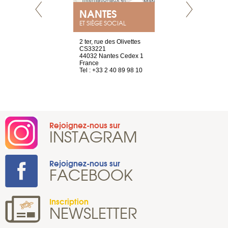
NANTES
GENÈV
ET SIÈGE SOCIAL
Saint-Exupéry
2 ter, rue des Olivettes
rue de Montc
n
CS33221
1207 Genèv
44032 Nantes Cedex 1
Suisse
 81 88 45 65
France
Tel : +41 22 
Tel : +33 2 40 89 98 10
Rejoignez-nous sur
INSTAGRAM
Rejoignez-nous sur
FACEBOOK
Inscription
NEWSLETTER