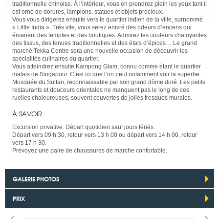
traditionnelle chinoise. À l’intérieur, vous en prendrez plein les yeux tant il
est orné de dorures, lampions, statues et objets précieux.
Vous vous dirigerez ensuite vers le quartier indien de la ville, surnommé
« Little India ». Très vite, vous serez enivré des odeurs d’encens qui
émanent des temples et des boutiques. Admirez les couleurs chatoyantes
des tissus, des tenues traditionnelles et des étals d’épices… Le grand
marché Tekka Centre sera une nouvelle occasion de découvrir les
spécialités culinaires du quartier.
Vous atteindrez ensuite Kampong Glam, connu comme étant le quartier
malais de Singapour. C’est ici que l’on peut notamment voir la superbe
Mosquée du Sultan, reconnaissable par son grand dôme doré. Les petits
restaurants et douceurs orientales ne manquent pas le long de ces
ruelles chaleureuses, souvent couvertes de jolies fresques murales.
À SAVOIR
Excursion privative. Départ quotidien sauf jours fériés.
Départ vers 09 h 30, retour vers 13 h 00 ou départ vers 14 h 00, retour
vers 17 h 30.
Prévoyez une paire de chaussures de marche confortable.
GALERIE PHOTOS
PRIX