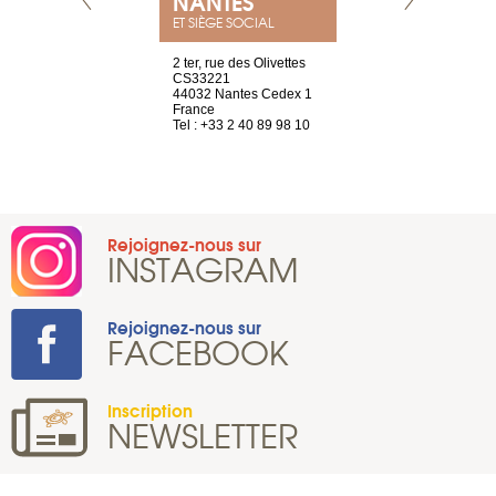
NANTES
GENÈV
ET SIÈGE SOCIAL
Saint-Exupéry
2 ter, rue des Olivettes
rue de Montc
n
CS33221
1207 Genèv
44032 Nantes Cedex 1
Suisse
 81 88 45 65
France
Tel : +41 22 
Tel : +33 2 40 89 98 10
Rejoignez-nous sur
INSTAGRAM
Rejoignez-nous sur
FACEBOOK
Inscription
NEWSLETTER