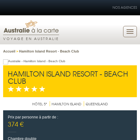
NOS AGENCES
VOYAGE EN AUSTRALIE
Accueil
>
Hamilton Island Resort - Beach Club
HAMILTON ISLAND RESORT - BEACH
CLUB
HÔTEL 5*
HAMILTON ISLAND
QUEENSLAND
Prix par personne à partir de :
374 €
Chambre double