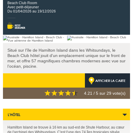
Beach Club Room
Avec petit-déjeuner
Du 01/04/2026 au 19/12/2026
Situé sur l'île de Hamilton Island dans les Whitsundays, le
Beach Club hôtel jouit d'un emplacement unique sur le front de
mer, et offre 57 magnifiques chambres modernes avec vue sur
l’océan, piscine.
AFFICHER LA CARTE
4.21
/ 5 sur
29
vote(s)
L’HÔTEL
Hamilton Island se trouve à 16 km au sud-est de Shute Harbour, au cœur
de l'archipel des Whitsundays. C'est l'une des 74 îles tropicales située