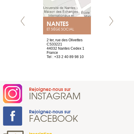
NANTES
GENÈV
ET SIÈGE SOCIAL
Saint-Exupéry
2 ter, rue des Olivettes
rue de Montc
n
CS33221
1207 Genèv
44032 Nantes Cedex 1
Suisse
 81 88 45 65
France
Tel : +41 22 
Tel : +33 2 40 89 98 10
Rejoignez-nous sur
INSTAGRAM
Rejoignez-nous sur
FACEBOOK
Inscription