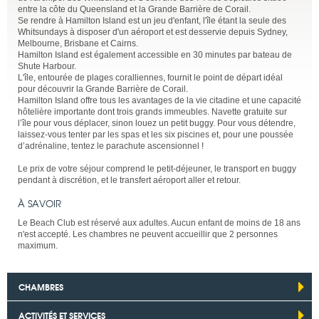
entre la côte du Queensland et la Grande Barrière de Corail.
Se rendre à Hamilton Island est un jeu d'enfant, l'île étant la seule des
Whitsundays à disposer d'un aéroport et est desservie depuis Sydney,
Melbourne, Brisbane et Cairns.
Hamilton Island est également accessible en 30 minutes par bateau de
Shute Harbour.
L'île, entourée de plages coralliennes, fournit le point de départ idéal
pour découvrir la Grande Barrière de Corail.
Hamilton Island offre tous les avantages de la vie citadine et une capacité
hôtelière importante dont trois grands immeubles. Navette gratuite sur
l’île pour vous déplacer, sinon louez un petit buggy. Pour vous détendre,
laissez-vous tenter par les spas et les six piscines et, pour une poussée
d’adrénaline, tentez le parachute ascensionnel !
Le prix de votre séjour comprend le petit-déjeuner, le transport en buggy
pendant à discrétion, et le transfert aéroport aller et retour.
À SAVOIR
Le Beach Club est réservé aux adultes. Aucun enfant de moins de 18 ans
n'est accepté. Les chambres ne peuvent accueillir que 2 personnes
maximum.
CHAMBRES
ACTIVITÉS ET SERVICES