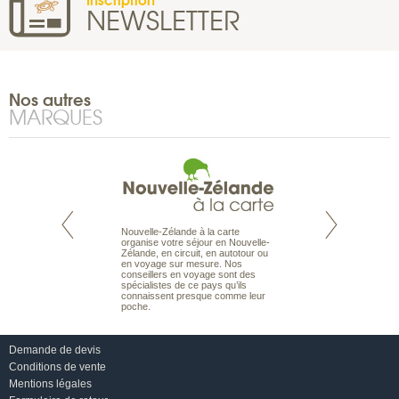
NEWSLETTER
Nos autres
MARQUES
Nouvelle-Zélande à la carte
te est le spécialiste
Notre site Odyssée
organise votre séjour en Nouvelle-
 le Pacifique.
qui regroupe l’ens
Zélande, en circuit, en autotour ou
bout du monde, en
offres de voyages.
en voyage sur mesure. Nos
sière, pour
moteur de recherch
conseillers en voyage sont des
ples et des îles
d’avions, vous tro
spécialistes de ce pays qu’ils
prenants, en hôtels
interactive, Une ge
connaissent presque comme leur
dans des pensions
mariage. Vous pou
poche.
abonner à nos New
Demande de devis
Conditions de vente
Mentions légales