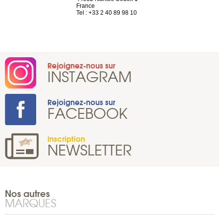
 81 88 45 65
France
Tel : +41 22 
Tel : +33 2 40 89 98 10
Rejoignez-nous sur
INSTAGRAM
Rejoignez-nous sur
FACEBOOK
Inscription
NEWSLETTER
Nos autres
MARQUES