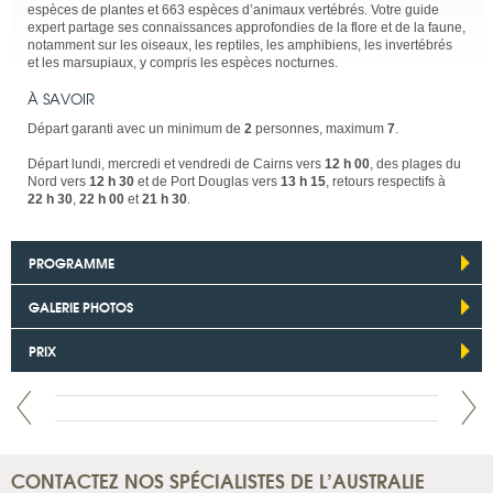
espèces de plantes et 663 espèces d’animaux vertébrés. Votre guide
expert partage ses connaissances approfondies de la flore et de la faune,
notamment sur les oiseaux, les reptiles, les amphibiens, les invertébrés
et les marsupiaux, y compris les espèces nocturnes.
À SAVOIR
Départ garanti avec un minimum de
2
personnes, maximum
7
.
Départ lundi, mercredi et vendredi de Cairns vers
12 h 00
, des plages du
Nord vers
12 h 30
et de Port Douglas vers
13 h 15
, retours respectifs à
22 h 30
,
22 h 00
et
21 h 30
.
PROGRAMME
GALERIE PHOTOS
PRIX
CONTACTEZ NOS SPÉCIALISTES DE L’AUSTRALIE